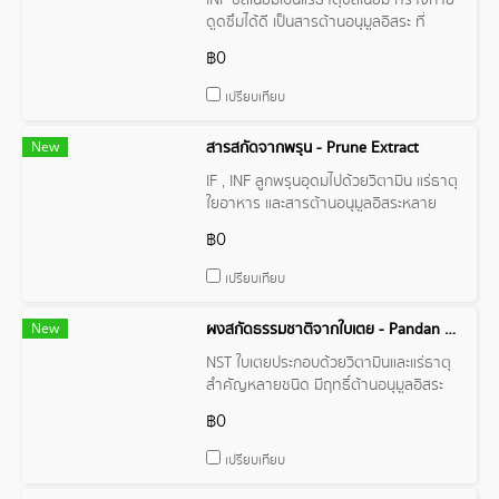
INF ซีลีเนียมเป็นแร่ธาตุซีลีเนียม ที่ร่างกาย
ดูดซึมได้ดี เป็นสารต้านอนุมูลอิสระ ที่
สำคัญต่อการมีสุขภาพดีของเส้นผม มี
฿0
ความสำคัญต่อการทำงานอย่างเป็นปกติ
ของไทรอยด์ฮอร์โมน
เปรียบเทียบ
New
สารสกัดจากพรุน - Prune Extract
IF , INF ลูกพรุนอุดมไปด้วยวิตามิน แร่ธาตุ
ใยอาหาร และสารต้านอนุมูลอิสระหลาย
ชนิด อุดมไปด้วยใยอาหารและมีสารซอร์บิ
฿0
ทอล (Sorbitol)
เปรียบเทียบ
New
ผงสกัดธรรมชาติจากใบเตย - Pandan Extract Powder
NST ใบเตยประกอบด้วยวิตามินและแร่ธาตุ
สำคัญหลายชนิด มีฤทธิ์ต้านอนุมูลอิสระ
฿0
เปรียบเทียบ