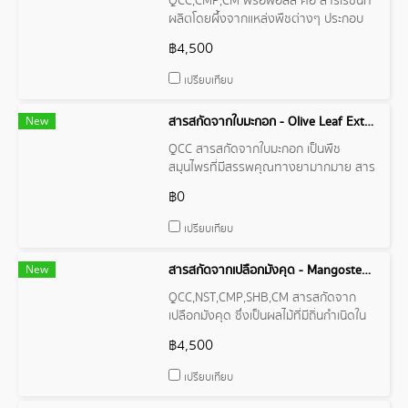
QCC,CMP,CM พรอพอลิส คือ สารเรซินที่
ผลิตโดยผึ้งจากแหล่งพืชต่างๆ ประกอบ
ด้วยสารประกอบหลายชนิด เช่น ฟลาโว
฿4,500
นอยด์ ฟีนอลลิก อัลคาลอยด์ และเทอร์ปี
นอยด์ ซึ่งมีคุณสมบัติต้านการอักเสบ ต้าน
เปรียบเทียบ
เชื้อโรค และสารต้านอนุมูลอิสระ
New
สารสกัดจากใบมะกอก - Olive Leaf Extract
QCC สารสกัดจากใบมะกอก เป็นพืช
สมุนไพรที่มีสรรพคุณทางยามากมาย สาร
สกัดใบมะกอกมีสารสำคัญหลายชนิด เช่น
฿0
สารโอเลยูโรพีน ซึ่งเป็นสารต้านอนุมูลอิสระ
ที่มีประสิทธิภาพสูง นอกจากนี้ สารสกัดใบ
เปรียบเทียบ
มะกอกยังมีวิตามินซี สารโพลีฟีนอล และ
สารอาหารอื่นๆ ที่มีประโยชน์ต่อสุขภาพ
New
สารสกัดจากเปลือกมังคุด - Mangosteen Peel Extract
QCC,NST,CMP,SHB,CM สารสกัดจาก
เปลือกมังคุด ซึ่งเป็นผลไม้ที่มีถิ่นกำเนิดใน
เอเชียตะวันออกเฉียงใต้ เปลือกมังคุดมี
฿4,500
สารประกอบสำคัญหลายชนิด และมี
ศักยภาพในการรักษาหรือป้องกันโรค
เปรียบเทียบ
ต่างๆ เช่น โรคหัวใจ โรคมะเร็ง โรคเบา
หวาน โรคความดันโลหิตสูง โรคอัลไซเมอร์