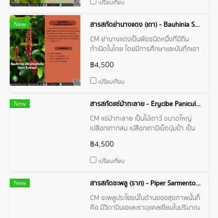
เปรียบเทียบ
ปัสสาวะ เป็นต้น และอาจมีฤทธิ์ต้านการ
อักเสบ รวมถึงช่วยลดความอยากบุหรี่ได้
New
สารสกัดย่านางแดง (เถา) - Bauhinia Strychnifolia Stem Extract
ด้วย
CM ย่านางแดงเป็นพืชชนิดหนึ่งที่มีถิ่น
กำเนิดในไทย โดยมีการศึกษาและบันทึกเอา
ไว้ว่าย่านางแดง เป็นพืชถิ่นเดียวใน
฿4,500
ประเทศไทย สามารถพบเจอได้บริเวณภาค
เหนือ ภาคกลาง และภาคอีสานซึ่งมักจะพบ
เปรียบเทียบ
ได้บริเวณป่าดิบเขา ป่าแดง ป่า
เบญจพรรณที่ค่อนข้างแห้งแล้ง
New
สารสกัดแซ่ม้าทะลาย - Erycibe Paniculata Wood Extract
CM แซ่ม้าทะลาย เป็นไม้เถาว์ ขนาดใหญ่
เปลือกเถากลม เปลือกเถามีเม็ดปุ่มป่ำ เป็น
ตุ่ม คล้ายเถาบร-เพ็ด ผิวมีกระด่างสีขาว
฿4,500
เนื้อไม้เป็นเส้นยาวคล้ายๆ มัดเส้นเชือก รวม
กันหลายสิบเส้นแล้วจับบิด เกิดตามป่าดง
เปรียบเทียบ
ดิบ เขาชื้น ทั่วทุกภาค พบตามชายแดน
เขมร จันทบุรี
New
สารสกัดชะพลู (ราก) - Piper Sarmentosum Root Extract
CM ชะพลูประโยชน์ในด้านของสุขภาพนั้นก็
คือ มีวิตามินเอและธาตุแคลเซียมในปริมาณ
สูงเป็นพิเศษ และยังมีธาตุเหล็ก ธาตุ