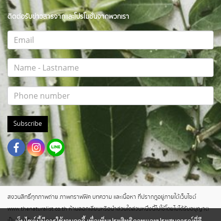
ติดต่อรับข่าวสารจากและโปรโมชั่นจากพวกเรา
Subscribe
สงวนสิทธิ์ทุกภาพถ่าย ภาพกราฟฟิค บทความ และเนื้อหา ที่ปรากฎอยู่ภายใต้เว็บไซต์
www.thenaturalist.co.th ห้ามลอกเลียนหรือนำส่วนใดส่วนหนึ่งนี้ไปใช้โดยไม่ได้รับอนุญาต
เป็นลายลักษณ์อักษร