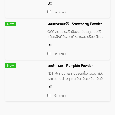
อนุมูลอิสระ ที่มีส่วนช่วยในการปกป้องเซลล์
฿0
จากความเสียหายและช่วยป้องกันโรค
ต่างๆ เช่น โรคหัวใจ โรคมะเร็ง และโรคเบา
เปรียบเทียบ
หวาน
New
ผงสตรอเบอร์รี่ - Strawberry Powder
QCC สตรอเบอรี่ เป็นผลไม้ตระกูลเบอร์รี่
ชนิดหนึ่งที่มีรสชาติหวานอมเปรี้ยว สีแดง
สด มีกลิ่นหอม นิยมรับประทานสดหรือนำ
฿0
ไปประกอบอาหารและเครื่องดื่มต่างๆ สต
รอเบอรี่มีคุณค่าทางโภชนาการสูง อุดมไป
เปรียบเทียบ
ด้วยวิตามินซี วิตามินบี โพแทสเซียม และ
ไฟเบอร์ มีส่วนช่วยในการบำรุงผิวพรรณ
New
ผงฟักทอง - Pumpkin Powder
เสริมสร้างภูมิคุ้มกัน และป้องกันโรคต่างๆ
เช่น โรคหัวใจ โรคมะเร็ง โรคเบาหวาน
NST ฟักทอง ฟักทองอุดมไปด้วยวิตามิน
และแร่ธาตุต่างๆ เช่น วิตามินเอ วิตามินบี
วิตามินซี โพแทสเซียม แคลเซียม
฿0
แมกนีเซียม ธาตุเหล็ก เป็นต้น นอกจากนี้
ฟักทองยังมีสารเบต้าแคโรทีน ซึ่งเป็นสาร
เปรียบเทียบ
ต้านอนุมูลอิสระที่มีประโยชน์ต่อสุขภาพ