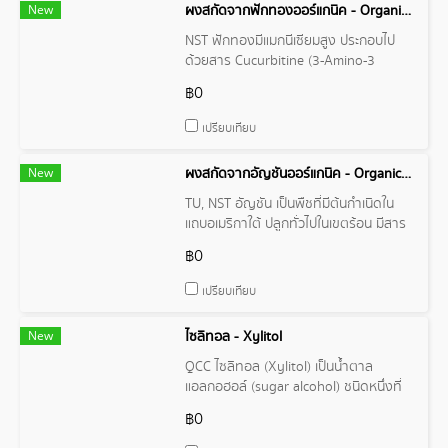
New
ผงสกัดจากฟักทองออร์แกนิค - Organic Pumpkin Extract Powder
NST ฟักทองมีแมกนีเซียมสูง ประกอบไป
ด้วยสาร Cucurbitine (3-Amino-3
carboxylprrolidnine)
฿0
เปรียบเทียบ
New
ผงสกัดจากอัญชันออร์แกนิค - Organic Butterfly Pea Extract Powder
TU, NST อัญชัน เป็นพืชที่มีต้นกำเนิดใน
แถบอเมริกาใต้ ปลูกทั่วไปในเขตร้อน มีสาร
ที่ชื่อว่า “แอนโทไซยานิน” (Anthocyanin)
฿0
ซึ่งมีหน้าที่ไปช่วยกระตุ้นการไหลเวียนของ
โลหิต ทำให้เลือดไปเลี้ยงส่วนต่าง ๆ ได้ดี
เปรียบเทียบ
มากขึ้น
New
ไซลิทอล - Xylitol
QCC ไซลิทอล (Xylitol) เป็นน้ำตาล
แอลกอฮอล์ (sugar alcohol) ชนิดหนึ่งที่
พบได้ใน พืช ผัก ผลไม้ตามธรรมชาติหลาย
฿0
ชนิด