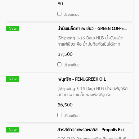
เนื้อ
฿0
เปรียบเทียบ
New
น้ำมันเมล็ดกาแฟเขียว - GREEN COFFEE BEAN OIL
(Shipping 3-15 Day) NLB น้ำมันเมล็ด
กาแฟเขียว คือ น้ำมันที่สกัดเย็นได้จาก
เมล็ดกาแฟที่ยังไม่ผ่านการคั่ว มีสีเหลือง
฿7,500
อ่อนอาจมีกลิ่นหอมอ่อนๆอุดมไปด้วยสาร
ต้านอนุมูลอิสระ
เปรียบเทียบ
New
เฟนุกรีก - FENUGREEK OIL
(Shipping 3-15 Day) NLB น้ำมันฟีนุกรีก
สกัดมาจากเมล็ดของพืชฟีนุกรีก
(Fenugreek)มีลักษณะใบเรียวยาวและลูก
฿6,500
เป็นฝักแบน ๆ ที่มีเมล็ดสีน้ำตาลอ่อน ๆ ใน
ฝัก เมล็ดของฟีนุกรีกมักจะนำมาใช้ในทาง
เปรียบเทียบ
ที่หลากหลายทั้งในอาหาร และเป็นสมุนไพร
ที่นิยม
New
สารสกัดจากพรอพอลิส - Propolis Extract