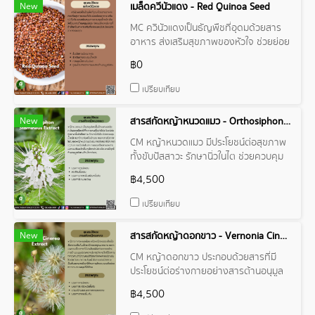
New
เมล็ดควีนัวแดง - Red Quinoa Seed
MC ควินัวแดงเป็นธัญพืชที่อุดมด้วยสาร
อาหาร ส่งเสริมสุขภาพของหัวใจ ช่วยย่อย
อาหาร เสริมภูมิคุ้มกัน และสนับสนุนการ
฿0
ควบคุมน้ำหนัก
เปรียบเทียบ
New
สารสกัดหญ้าหนวดแมว - Orthosiphon Stamineus Extract
CM หญ้าหนวดแมว มีประโยชน์ต่อสุขภาพ
ทั้งขับปัสสาวะ รักษานิ่วในไต ช่วยควบคุม
น้ำหนัก และรักษาโรคข้ออักเสบ เพราะสาร
฿4,500
ชีวภาพในใบของหญ้าหนวดแมว เช่น กรด
โรสมารินิก กรดบิทูลินิก กรดโอลีนโนลิก
เปรียบเทียบ
กรดเออร์โซลิก และสารประกอบฟีนอลิกอื่น
ๆ อีกกว่า 20 ชนิด อาจมีฤทธิ์ต้านอนุมูล
New
สารสกัดหญ้าดอกขาว - Vernonia Cinerea Extract
อิสระ ต้านโรคต่างๆ
CM หญ้าดอกขาว ประกอบด้วยสารที่มี
ประโยชน์ต่อร่างกายอย่างสารต้านอนุมูล
อิสระและแร่ธาตุต่าง ๆ จึงได้รับการกล่าว
฿4,500
ขานว่ามีคุณสมบัติรักษาโรคหลายชนิด
เช่น ไข้หวัด โรคเบาหวาน โรคนิ่วในทางเดิน