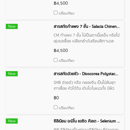
฿4,500
ฟอสฟอรัส คลอโรฟิลล์ เส้นใย อีกด้วย
รากทรงกระบอก สีเทาดำ รสร้อน บำรุง
เปรียบเทียบ
ธาตุ ขับลมในลำไส้ ทำให้ร่างกายอบอุ่น แก้
ท้องอืดเฟ้อ รากชะพลูเป็นหนึ่งในส่วนผสม
New
สารสกัดกำแพง 7 ชั้น - Salacia Chinensis Wood Extract
ของตำรับสมุนไพรพิกัดยาตรีสาร ซึ่งช่วย
บำรุงโลหิต
CM กำแพง 7 ชั้น ไม้เป็นเถาเนื้อแข็ง หรือไม้
พุ่มรอเลื้อย เปลือกลำต้นเรียบสีเทานวล
เนื้อไม้มีวงปีสีน้ำตาลแดงเข้มจำนวนหลาย
฿4,500
ชั้นเห็นชัดเจน เรียงซ้อนกันเป็นชั้น 7-9 ชั้น
ต้นมีรสเมาเบื่อ ฝาด สุขุม
เปรียบเทียบ
New
สารสกัดฮ่วยซัว - Dioscorea Polystachya Extract
SHB ฮ่วยซัว หรือ กลอยจีน เป็นไม้ลัมลุก
เถาเลื้อย หัวใต้ดิน เติบโตในแนวตั้ง มีผิว
หยาบสีน้ำตาลเหลือง และยังเป็นสมุนไพร
฿0
บำรุงกำลัง และเป็นอาหารที่ดีต่อสุขภาพ
ของผู้สูงอายุ มีฤทธิ์เป็นกลาง รสหวาน
เปรียบเทียบ
เหมาะสำหรับคนที่อ่อนเพลีย เหนื่อยง่าย
New
ซีลีเนียม อะมิโน แอซิด คีเลต - Selenium Amino Acid Chelate