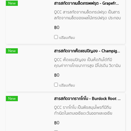
New
สารสกัดจากเมล็ดเกรพฟรุต - Grapefruit Seed Extract
โรคภูมิแพ้ และโรคติดเชื้อ
QCC สารสกัดจากเมล็ดเกรปฟรุต เป็นสาร
สกัดจากเมล็ดของผลไม้เกรปฟรุต ประกอบ
ด้วยสารประกอบฟลาโวนอยด์หลายชนิด
฿0
เช่น นาริงิน ฟลาโวนอล และโพลีฟีนอล มี
คุณสมบัติทางยาหลายประการ เช่น ต้าน
เปรียบเทียบ
อนุมูลอิสระ ต้านเชื้อแบคทีเรีย ต้านไวรัส
ต้านเชื้อรา และต้านการอักเสบ
New
สารสกัดจากเห็ดแชมปิญอง - Champignon Mushroom Extract
QCC เห็ดแชมปิญอง เป็นเห็ดกินได้ที่มี
คุณค่าทางโภชนาการสูง มีโปรตีน วิตามิน
แร่ธาตุ และสารต้านอนุมูลอิสระ มีประโยชน์
฿0
ต่อสุขภาพ เช่น ช่วยลดความเสี่ยงของโรค
หัวใจ โรคมะเร็ง และโรคเบาหวาน
เปรียบเทียบ
New
สารสกัดจากรากโกโบ - Burdock Root Extract
QCC รากโกโบ เป็นพืชสมุนไพรที่มีถิ่น
กำเนิดในแถบเอเชียตะวันออกและเอเชีย
กลาง มีลักษณะเป็นรากยาว นิยมนำมา
฿0
ประกอบอาหารและรับประทานเป็นผัก อุดม