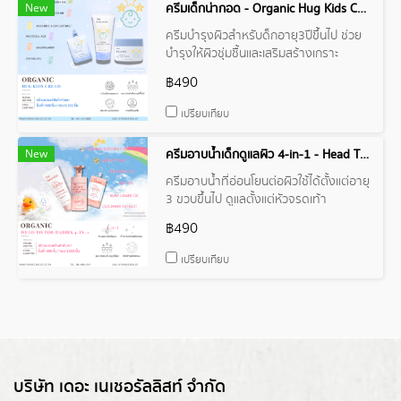
New
ครีมเด็กน่ากอด - Organic Hug Kids Cream
ครีมบำรุงผิวสำหรับด็กอายุ3ปีขึ้นไป ช่วย
บำรุงให้ผิวชุ่มชื้นและเสริมสร้างเกราะ
ป้องกันผิว
฿490
เปรียบเทียบ
New
ครีมอาบน้ำเด็กดูแลผิว 4-in-1 - Head To Toe Babies 4-in-1
ครีมอาบน้ำที่อ่อนโยนต่อผิวใช้ได้ตั้งแต่อายุ
3 ขวบขึ้นไป ดูแลตั้งแต่หัวจรดเท้า
ทำความสะอาดผมและผิวพร้อมทั้งบำรุง
฿490
จบในตัวเดียว
เปรียบเทียบ
บริษัท เดอะ เนเชอรัลลิสท์ จำกัด