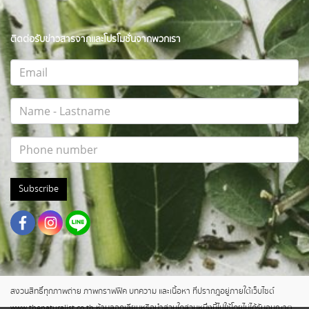
ติดต่อรับข่าวสารจากและโปรโมชั่นจากพวกเรา
Subscribe
สงวนสิทธิ์ทุกภาพถ่าย ภาพกราฟฟิค บทความ และเนื้อหา ที่ปรากฎอยู่ภายใต้เว็บไซต์
www.thenaturalist.co.th ห้ามลอกเลียนหรือนำส่วนใดส่วนหนึ่งนี้ไปใช้โดยไม่ได้รับอนุญาต