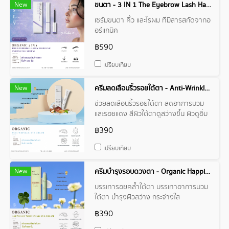
New
ขนตา - 3 IN 1 The Eyebrow Lash Hairline Enhancing Serum
เซรั่มขนตา คิ้ว และไรผม ที่มีสารสกัดจากอ
อร์แกนิค
฿590
เปรียบเทียบ
New
ครีมลดเลือนริ้วรอยใต้ตา - Anti-Wrinkle Eye Cream
ช่วยลดเลือนริ้วรอยใต้ตา ลดอาการบวม
และรอยแดง สีผิวใต้ตาดูสว่างขึ้น ผิวดูอิ่ม
ฟู เนียนนุ่ม ชุ่มชื้น
฿390
เปรียบเทียบ
New
ครีมบำรุงรอบดวงตา - Organic HappiClov Whitening Eye Cream
บรรเทารอยคล้ำใต้ตา บรรเทาอาการบวม
ใต้ตา บำรุงผิวสว่าง กระจ่างใส
฿390