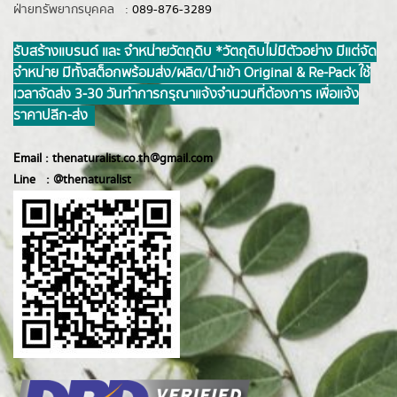
ฝ่ายทรัพยากรบุคคล :
089-876-3289
รับสร้างแบรนด์ และ จำหน่ายวัตถุดิบ *วัตถุดิบไม่มีตัวอย่าง มีแต่จัด
จำหน่าย มีทั้งสต็อกพร้อมส่ง/ผลิต/นำเข้า Original & Re-Pack ใช้
เวลาจัดส่ง 3-30 วันทำการ กรุณาแจ้งจำนวนที่ต้องการ เพื่อแจ้ง
ราคาปลีก-ส่ง
Email :
thenaturalist.co.th@gmail.com
Line :
@thenatur
alist