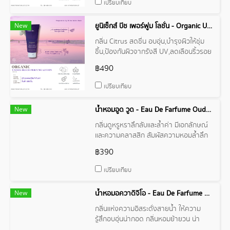
เปรียบเทียบ
New
ยูนิเซ็กส์ บีช เพอร์ฟูม โลชั่น - Organic Unisex Beach Perfume Lotion
กลิ่น Citrus สดชื่น อบอุ่น,บำรุงผิวให้ชุ่ม
ชื้น,ป้องกันผิวจากรังสี UV,ลดเลือนริ้วรอย
฿490
เปรียบเทียบ
New
น้ำหอมอูด วูด - Eau De Farfume Oud Wood By Tom Ford
กลิ่นดูหรูหราลึกลับและล้ำค่า มีเอกลักษณ์
และความคลาสสิก สัมผัสความหอมล้ำลึก
เกินห้ามใจ สัมผัสที่เย้ายวนของกลิ่นไม้
฿390
oud
เปรียบเทียบ
New
น้ำหอมอควาดิจิโอ - Eau De Farfume Acqua di Gio By Giorgio Armani
กลิ่นแห่งความอิสระดั่งสายน้ำ ให้ความ
รู้สึกอบอุ่นน่ากอด กลิ่นหอมย้ายวน น่า
ดึงดูด กลิ่นหอมเเย็นสดชื่น