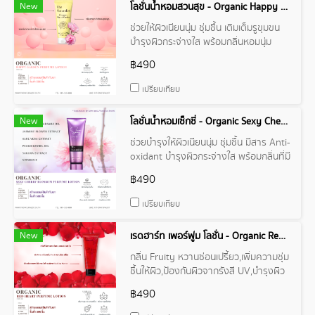
New
โลชั่นน้ำหอมสวนสุข - Organic Happy Garden Perfume Lotion
ช่วยให้ผิวเนียนนุ่ม ชุ่มชื้น เติมเต็มรูขุมขน
บำรุงผิวกระจ่างใส พร้อมกลิ่นหอมนุ่ม
สดใส ร่าเริง เปล่งประกาย กลิ่นหวานๆ น่า
฿490
รักแบบคุณหนูๆ
เปรียบเทียบ
New
โลชั่นน้ำหอมเซ็กซี่ - Organic Sexy Cherry Blossom Perfume Lotion
ช่วยบำรุงให้ผิวเนียนนุ่ม ชุ่มชื้น มีสาร Anti-
oxidant บำรุงผิวกระจ่างใส พร้อมกลิ่นที่มี
ความเซ็กซี่เบาๆ เป็นสาวน่าค้นหา
฿490
เปรียบเทียบ
New
เรดฮาร์ท เพอร์ฟูม โลชั่น - Organic Red Heart Perfume Lotion
กลิ่น Fruity หวานซ่อนเปรี้ยว,เพิ่มความชุ่ม
ชื้นให้ผิว,ป้องกันผิวจากรังสี UV,บำรุงผิว
กระจ่างใส
฿490