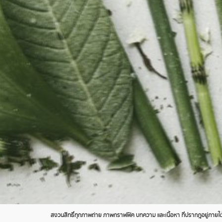
สงวนสิทธิ์ทุกภาพถ่าย ภาพกราฟฟิค บทความ และเนื้อหา ที่ปรากฎอยู่ภายใต้เ