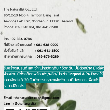
The Naturalist Co., Ltd.
80/12-13 Moo 4, Tambon Bang Talat
Amphoe Pak Kret, Nonthaburi 11120 Thailand
Phone: 02-3340784, 061-641-1500
โทร :
02-334-0784
ที่ปรึกษาสร้างแบรนด์ :
081-638-0909
สั่งซื้อสินค้าปลีก :
061-641-1500
ฝ่ายทรัพยากรบุคคล :
089-876-3289
รับสร้างแบรนด์ และ จำหน่ายวัตถุดิบ *วัตถุดิบไม่มีตัวอย่าง มีแต่จัด
จำหน่าย มีทั้งสต็อกพร้อมส่ง/ผลิต/นำเข้า Original & Re-Pack ใช้
เวลาจัดส่ง 3-30 วันทำการ กรุณาแจ้งจำนวนที่ต้องการ เพื่อแจ้ง
ราคาปลีก-ส่ง
Email :
thenaturalist.co.th@gmail.com
Line :
@thenatur
alist