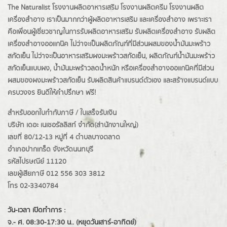
The Naturalist
โรงงานผลิตอาหารเสริม
โรงงานผลิตครีม
โรงงานผลิต
เครื่องสำอาง เราเป็นมากกว่าผู้
ผลิตอาหารเสริม
และเครื่องสำอาง เพราะเรา
คือเพื่อนผู้เชี่ยวชาญในการรับผลิตอาหารเสริม รับผลิตเครื่องสำอาง รับผลิต
เครื่องสำอางออแกนิค ไม่ว่าจะเป็นผลิตภัณฑ์ที่มีส่วนผสมของน้ำมันมะพร้าว
สกัดเย็น ไม่ว่าจะเป็นอาหารเสริมผงมะพร้าวสกัดเย็น, ผลิตภัณฑ์น้ำมันมะพร้าว
สกัดเย็นแบบผง,
น้ำมันมะพร้าวลดน้ำหนัก
หรือเครื่องสำอางออแกนิคที่มีส่วน
ผสมของผงมะพร้าวสกัดเย็น รับผลิตสินค้าแบรนด์ตัวเอง และสร้างแบรนด์แบบ
ครบวงจร ยินดีให้คำปรึกษา ฟรี!
สำหรับออกใบกำกับภาษี / ใบเสร็จรับเงิน
บริษัท เดอะ เนเชอรัลลิสท์ จำกัด(ส่านักงานใหญ่)
เลขที่ 80/12-13 หมู่ที่ 4 ตำบลบางตลาด
อำเภอปากเกร็ด
จังหวัดนนทบุรี
รหัสไปรษณีย์ 11120
เลขผู้เสียภาษี 012 556 303 3812
โทร 02-3340784
วัน-เวลา เปิดทำการ :
จ.- ศ. 08:30-17:30 น.. (หยุดวันเสาร์-อาทิตย์)