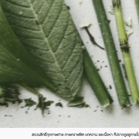
สงวนสิทธิ์ทุกภาพถ่าย ภาพกราฟฟิค บทความ และเนื้อหา ที่ปรากฎอยู่ภายใต้เ