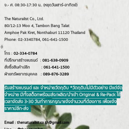
จ.- ศ. 08:30-17:30 น.. (หยุดวันเสาร์-อาทิตย์)
The Naturalist Co., Ltd.
80/12-13 Moo 4, Tambon Bang Talat
Amphoe Pak Kret, Nonthaburi 11120 Thailand
Phone: 02-3340784, 061-641-1500
โทร :
02-334-0784
ที่ปรึกษาสร้างแบรนด์ :
081-638-0909
สั่งซื้อสินค้าปลีก :
061-641-1500
ฝ่ายทรัพยากรบุคคล :
089-876-3289
รับสร้างแบรนด์ และ จำหน่ายวัตถุดิบ *วัตถุดิบไม่มีตัวอย่าง มีแต่จัด
จำหน่าย มีทั้งสต็อกพร้อมส่ง/ผลิต/นำเข้า Original & Re-Pack ใช้
เวลาจัดส่ง 3-30 วันทำการ กรุณาแจ้งจำนวนที่ต้องการ เพื่อแจ้ง
ราคาปลีก-ส่ง
Email :
thenaturalist.co.th@gmail.com