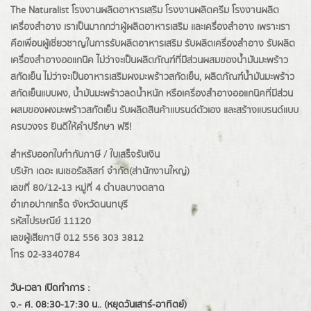
The Naturalist
โรงงานผลิตอาหารเสริม
โรงงานผลิตครีม
โรงงานผลิต
เครื่องสำอาง เราเป็นมากกว่าผู้
ผลิตอาหารเสริม
และเครื่องสำอาง เพราะเรา
คือเพื่อนผู้เชี่ยวชาญในการรับผลิตอาหารเสริม รับผลิตเครื่องสำอาง รับผลิต
เครื่องสำอางออแกนิค ไม่ว่าจะเป็นผลิตภัณฑ์ที่มีส่วนผสมของน้ำมันมะพร้าว
สกัดเย็น ไม่ว่าจะเป็นอาหารเสริมผงมะพร้าวสกัดเย็น, ผลิตภัณฑ์น้ำมันมะพร้าว
สกัดเย็นแบบผง,
น้ำมันมะพร้าวลดน้ำหนัก
หรือเครื่องสำอางออแกนิคที่มีส่วน
ผสมของผงมะพร้าวสกัดเย็น รับผลิตสินค้าแบรนด์ตัวเอง และสร้างแบรนด์แบบ
ครบวงจร ยินดีให้คำปรึกษา ฟรี!
สำหรับออกใบกำกับภาษี / ใบเสร็จรับเงิน
บริษัท เดอะ เนเชอรัลลิสท์ จำกัด(ส่านักงานใหญ่)
เลขที่ 80/12-13 หมู่ที่ 4 ตำบลบางตลาด
อำเภอปากเกร็ด
จังหวัดนนทบุรี
รหัสไปรษณีย์ 11120
เลขผู้เสียภาษี 012 556 303 3812
โทร 02-3340784
วัน-เวลา เปิดทำการ :
จ.- ศ. 08:30-17:30 น.. (หยุดวันเสาร์-อาทิตย์)