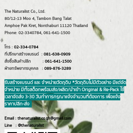
The Naturalist Co., Ltd.
80/12-13 Moo 4, Tambon Bang Talat
Amphoe Pak Kret, Nonthaburi 11120 Thailand
Phone: 02-3340784, 061-641-1500
โทร :
02-334-0784
ที่ปรึกษาสร้างแบรนด์ :
081-638-0909
สั่งซื้อสินค้าปลีก :
061-641-1500
ฝ่ายทรัพยากรบุคคล :
089-876-3289
รับสร้างแบรนด์ และ จำหน่ายวัตถุดิบ *วัตถุดิบไม่มีตัวอย่าง มีแต่จัด
จำหน่าย มีทั้งสต็อกพร้อมส่ง/ผลิต/นำเข้า Original & Re-Pack ใช้
เวลาจัดส่ง 3-30 วันทำการ กรุณาแจ้งจำนวนที่ต้องการ เพื่อแจ้ง
ราคาปลีก-ส่ง
Email :
thenaturalist.co.th@gmail.com
Line :
@thenatur
alist