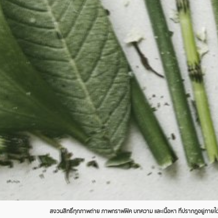
สงวนสิทธิ์ทุกภาพถ่าย ภาพกราฟฟิค บทความ และเนื้อหา ที่ปรากฎอยู่ภายใต้เ