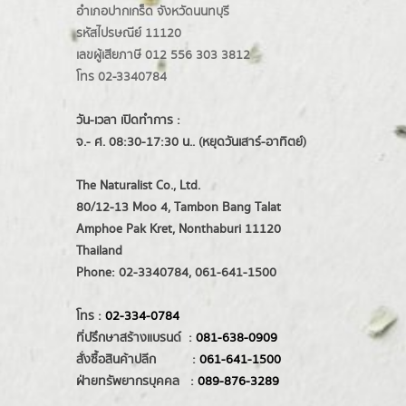
อำเภอปากเกร็ด
จังหวัดนนทบุรี
รหัสไปรษณีย์ 11120
เลขผู้เสียภาษี 012 556 303 3812
โทร 02-3340784
วัน-เวลา เปิดทำการ :
จ.- ศ. 08:30-17:30 น.. (หยุดวันเสาร์-อาทิตย์)
The Naturalist Co., Ltd.
80/12-13 Moo 4, Tambon Bang Talat
Amphoe Pak Kret, Nonthaburi 11120
Thailand
Phone: 02-3340784, 061-641-1500
โทร :
02-334-0784
ที่ปรึกษาสร้างแบรนด์ :
081-638-0909
สั่งซื้อสินค้าปลีก :
061-641-1500
ฝ่ายทรัพยากรบุคคล :
089-876-3289