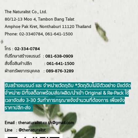
The Naturalist Co., Ltd.
80/12-13 Moo 4, Tambon Bang Talat
Amphoe Pak Kret, Nonthaburi 11120 Thailand
Phone: 02-3340784, 061-641-1500
โทร :
02-334-0784
ที่ปรึกษาสร้างแบรนด์ :
081-638-0909
สั่งซื้อสินค้าปลีก :
061-641-1500
ฝ่ายทรัพยากรบุคคล :
089-876-3289
รับสร้างแบรนด์ และ จำหน่ายวัตถุดิบ *วัตถุดิบไม่มีตัวอย่าง มีแต่จัด
จำหน่าย มีทั้งสต็อกพร้อมส่ง/ผลิต/นำเข้า Original & Re-Pack ใช้
เวลาจัดส่ง 3-30 วันทำการ กรุณาแจ้งจำนวนที่ต้องการ เพื่อแจ้ง
ราคาปลีก-ส่ง
Email :
thenaturalist.co.th@gmail.com
Line :
@thenatur
alist