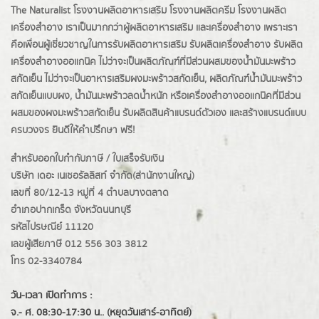
The Naturalist
โรงงานผลิตอาหารเสริม
โรงงานผลิตครีม
โรงงานผลิต
เครื่องสำอาง เราเป็นมากกว่าผู้
ผลิตอาหารเสริม
และเครื่องสำอาง เพราะเรา
คือเพื่อนผู้เชี่ยวชาญในการรับผลิตอาหารเสริม รับผลิตเครื่องสำอาง รับผลิต
เครื่องสำอางออแกนิค ไม่ว่าจะเป็นผลิตภัณฑ์ที่มีส่วนผสมของน้ำมันมะพร้าว
สกัดเย็น ไม่ว่าจะเป็นอาหารเสริมผงมะพร้าวสกัดเย็น, ผลิตภัณฑ์น้ำมันมะพร้าว
สกัดเย็นแบบผง,
น้ำมันมะพร้าวลดน้ำหนัก
หรือเครื่องสำอางออแกนิคที่มีส่วน
ผสมของผงมะพร้าวสกัดเย็น รับผลิตสินค้าแบรนด์ตัวเอง และสร้างแบรนด์แบบ
ครบวงจร ยินดีให้คำปรึกษา ฟรี!
สำหรับออกใบกำกับภาษี / ใบเสร็จรับเงิน
บริษัท เดอะ เนเชอรัลลิสท์ จำกัด(ส่านักงานใหญ่)
เลขที่ 80/12-13 หมู่ที่ 4 ตำบลบางตลาด
อำเภอปากเกร็ด
จังหวัดนนทบุรี
รหัสไปรษณีย์ 11120
เลขผู้เสียภาษี 012 556 303 3812
โทร 02-3340784
วัน-เวลา เปิดทำการ :
จ.- ศ. 08:30-17:30 น.. (หยุดวันเสาร์-อาทิตย์)