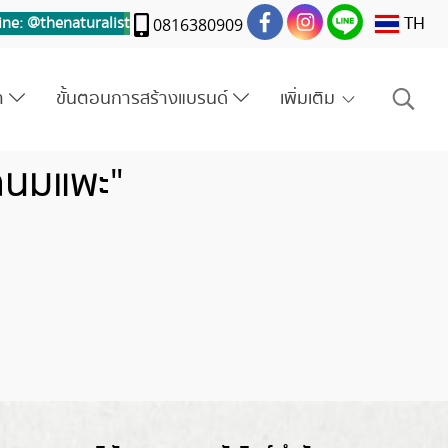
TH
ine: @thenaturalis
t
0816380909
รา
ขั้นตอนการสร้างแบรนด์
เพิ่มเติม
ดนมแพะ"