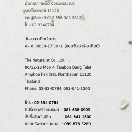
อำเภอปากเกร็ด
จังหวัดนนทบุรี
รหัสไปรษณีย์ 11120
เลขผู้เสียภาษี 012 556 303 3812
โทร 02-3340784
วัน-เวลา เปิดทำการ :
จ.- ศ. 08:30-17:30 น.. (หยุดวันเสาร์-อาทิตย์)
The Naturalist Co., Ltd.
80/12-13 Moo 4, Tambon Bang Talat
Amphoe Pak Kret, Nonthaburi 11120
Thailand
Phone: 02-3340784, 061-641-1500
โทร :
02-334-0784
ที่ปรึกษาสร้างแบรนด์ :
081-638-0909
สั่งซื้อสินค้าปลีก :
061-641-1500
ฝ่ายทรัพยากรบุคคล :
089-876-3289