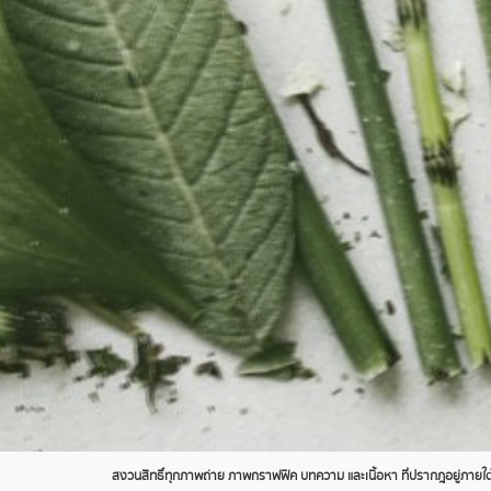
สงวนสิทธิ์ทุกภาพถ่าย ภาพกราฟฟิค บทความ และเนื้อหา ที่ปรากฎอยู่ภายใต้เ