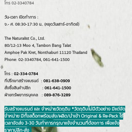
โทร 02-3340784
วัน-เวลา เปิดทำการ :
จ.- ศ. 08:30-17:30 น.. (หยุดวันเสาร์-อาทิตย์)
The Naturalist Co., Ltd.
80/12-13 Moo 4, Tambon Bang Talat
Amphoe Pak Kret, Nonthaburi 11120 Thailand
Phone: 02-3340784, 061-641-1500
โทร :
02-334-0784
ที่ปรึกษาสร้างแบรนด์ :
081-638-0909
สั่งซื้อสินค้าปลีก :
061-641-1500
ฝ่ายทรัพยากรบุคคล :
089-876-3289
รับสร้างแบรนด์ และ จำหน่ายวัตถุดิบ *วัตถุดิบไม่มีตัวอย่าง มีแต่จัด
จำหน่าย มีทั้งสต็อกพร้อมส่ง/ผลิต/นำเข้า Original & Re-Pack ใช้
เวลาจัดส่ง 3-30 วันทำการ กรุณาแจ้งจำนวนที่ต้องการ เพื่อแจ้ง
ราคาปลีก-ส่ง