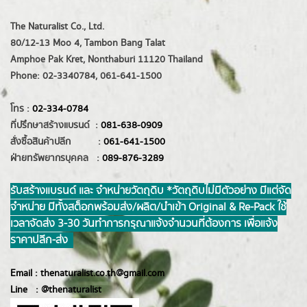
The Naturalist Co., Ltd.
80/12-13 Moo 4, Tambon Bang Talat
Amphoe Pak Kret, Nonthaburi 11120 Thailand
Phone: 02-3340784, 061-641-1500
โทร :
02-334-0784
ที่ปรึกษาสร้างแบรนด์ :
081-638-0909
สั่งซื้อสินค้าปลีก :
061-641-1500
ฝ่ายทรัพยากรบุคคล :
089-876-3289
รับสร้างแบรนด์ และ จำหน่ายวัตถุดิบ *วัตถุดิบไม่มีตัวอย่าง มีแต่จัด
จำหน่าย มีทั้งสต็อกพร้อมส่ง/ผลิต/นำเข้า Original & Re-Pack ใช้
เวลาจัดส่ง 3-30 วันทำการ กรุณาแจ้งจำนวนที่ต้องการ เพื่อแจ้ง
ราคาปลีก-ส่ง
Email :
thenaturalist.co.th@gmail.com
Line :
@thenatur
alist