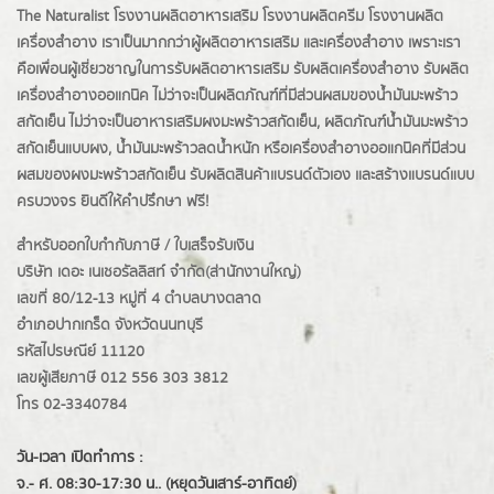
The Naturalist
โรงงานผลิตอาหารเสริม
โรงงานผลิตครีม
โรงงานผลิต
เครื่องสำอาง เราเป็นมากกว่าผู้
ผลิตอาหารเสริม
และเครื่องสำอาง เพราะเรา
คือเพื่อนผู้เชี่ยวชาญในการรับผลิตอาหารเสริม รับผลิตเครื่องสำอาง รับผลิต
เครื่องสำอางออแกนิค ไม่ว่าจะเป็นผลิตภัณฑ์ที่มีส่วนผสมของน้ำมันมะพร้าว
สกัดเย็น ไม่ว่าจะเป็นอาหารเสริมผงมะพร้าวสกัดเย็น, ผลิตภัณฑ์น้ำมันมะพร้าว
สกัดเย็นแบบผง,
น้ำมันมะพร้าวลดน้ำหนัก
หรือเครื่องสำอางออแกนิคที่มีส่วน
ผสมของผงมะพร้าวสกัดเย็น รับผลิตสินค้าแบรนด์ตัวเอง และสร้างแบรนด์แบบ
ครบวงจร ยินดีให้คำปรึกษา ฟรี!
สำหรับออกใบกำกับภาษี / ใบเสร็จรับเงิน
บริษัท เดอะ เนเชอรัลลิสท์ จำกัด(ส่านักงานใหญ่)
เลขที่ 80/12-13 หมู่ที่ 4 ตำบลบางตลาด
อำเภอปากเกร็ด
จังหวัดนนทบุรี
รหัสไปรษณีย์ 11120
เลขผู้เสียภาษี 012 556 303 3812
โทร 02-3340784
วัน-เวลา เปิดทำการ :
จ.- ศ. 08:30-17:30 น.. (หยุดวันเสาร์-อาทิตย์)