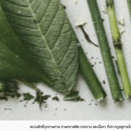
สงวนสิทธิ์ทุกภาพถ่าย ภาพกราฟฟิค บทความ และเนื้อหา ที่ปรากฎอยู่ภายใต้เ