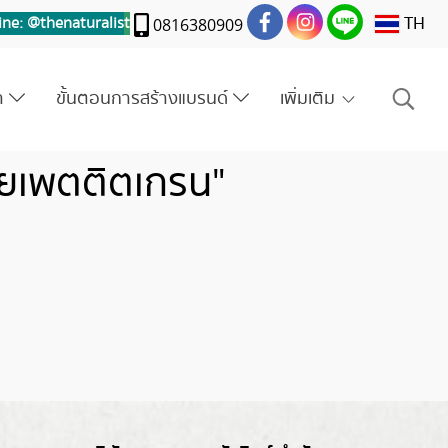
TH
ine: @thenaturalis
t
0816380909
รา
ขั้นตอนการสร้างแบรนด์
เพิ่มเติม
หยเพตติตเกรน"