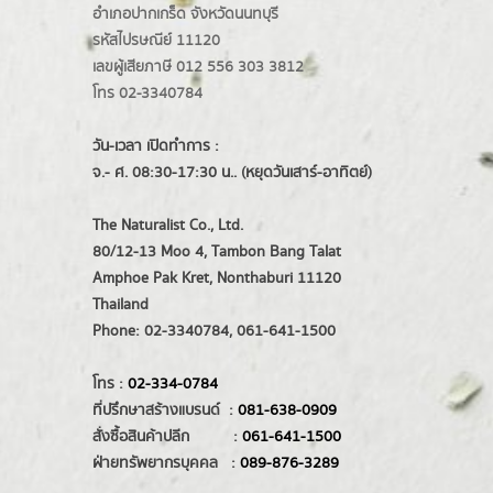
อำเภอปากเกร็ด
จังหวัดนนทบุรี
รหัสไปรษณีย์ 11120
เลขผู้เสียภาษี 012 556 303 3812
โทร 02-3340784
วัน-เวลา เปิดทำการ :
จ.- ศ. 08:30-17:30 น.. (หยุดวันเสาร์-อาทิตย์)
The Naturalist Co., Ltd.
80/12-13 Moo 4, Tambon Bang Talat
Amphoe Pak Kret, Nonthaburi 11120
Thailand
Phone: 02-3340784, 061-641-1500
โทร :
02-334-0784
ที่ปรึกษาสร้างแบรนด์ :
081-638-0909
สั่งซื้อสินค้าปลีก :
061-641-1500
ฝ่ายทรัพยากรบุคคล :
089-876-3289