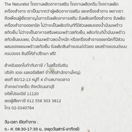
The Naturalist
โรงงานผลิตอาหารเสริม
โรงงานผลิตครีม
โรงงานผลิต
เครื่องสำอาง เราเป็นมากกว่าผู้
ผลิตอาหารเสริม
และเครื่องสำอาง เพราะเรา
คือเพื่อนผู้เชี่ยวชาญในการรับผลิตอาหารเสริม รับผลิตเครื่องสำอาง รับผลิต
เครื่องสำอางออแกนิค ไม่ว่าจะเป็นผลิตภัณฑ์ที่มีส่วนผสมของน้ำมันมะพร้าว
สกัดเย็น ไม่ว่าจะเป็นอาหารเสริมผงมะพร้าวสกัดเย็น, ผลิตภัณฑ์น้ำมันมะพร้าว
สกัดเย็นแบบผง,
น้ำมันมะพร้าวลดน้ำหนัก
หรือเครื่องสำอางออแกนิคที่มีส่วน
ผสมของผงมะพร้าวสกัดเย็น รับผลิตสินค้าแบรนด์ตัวเอง และสร้างแบรนด์แบบ
ครบวงจร ยินดีให้คำปรึกษา ฟรี!
สำหรับออกใบกำกับภาษี / ใบเสร็จรับเงิน
บริษัท เดอะ เนเชอรัลลิสท์ จำกัด(ส่านักงานใหญ่)
เลขที่ 80/12-13 หมู่ที่ 4 ตำบลบางตลาด
อำเภอปากเกร็ด
จังหวัดนนทบุรี
รหัสไปรษณีย์ 11120
เลขผู้เสียภาษี 012 556 303 3812
โทร 02-3340784
วัน-เวลา เปิดทำการ :
จ.- ศ. 08:30-17:30 น.. (หยุดวันเสาร์-อาทิตย์)