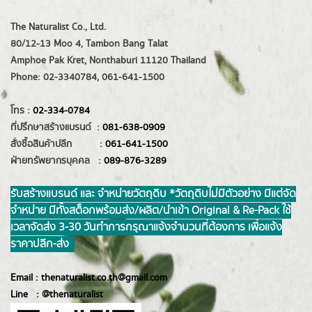
The Naturalist Co., Ltd.
80/12-13 Moo 4, Tambon Bang Talat
Amphoe Pak Kret, Nonthaburi 11120 Thailand
Phone: 02-3340784, 061-641-1500
โทร :
02-334-0784
ที่ปรึกษาสร้างแบรนด์ :
081-638-0909
สั่งซื้อสินค้าปลีก :
061-641-1500
ฝ่ายทรัพยากรบุคคล :
089-876-3289
รับสร้างแบรนด์ และ จำหน่ายวัตถุดิบ *วัตถุดิบไม่มีตัวอย่าง มีแต่จัด
จำหน่าย มีทั้งสต็อกพร้อมส่ง/ผลิต/นำเข้า Original & Re-Pack ใช้
เวลาจัดส่ง 3-30 วันทำการ กรุณาแจ้งจำนวนที่ต้องการ เพื่อแจ้ง
ราคาปลีก-ส่ง
Email :
thenaturalist.co.th@gmail.com
Line :
@thenatur
alist