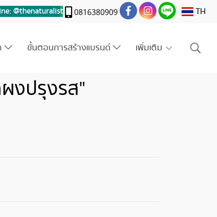
TH
ine: @thenaturalis
t
0816380909
รา
ขั้นตอนการสร้างแบรนด์
เพิ่มเติม
ดผงปรุงรส"