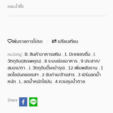
หอมน้ำผึ้ัง
เพิ่มรายการโปรด
เปรียบเทียบ
B. สินค้าอาหารเสริม
1. Drinkชงดื่ม
I.
หมวดหมู่ :
,
,
วัตถุดิบ(สรรพคุณ)
8 ระบบย่อยอาหาร
9 ประสาท/
,
,
สมอง/ตา
J. วัตถุดิบ(โรคบำรุง)
12 เพิ่มพลังงาน
1
,
,
,
ลดไขมันคลอเรสฯ
2 ขับถ่าย/ล้างสาร
3 เบิร์นลดน้ำ
,
,
หนัก
L. ลดน้ำหนักไขมัน
4 ควบคุมน้ำตาล
,
,
Share