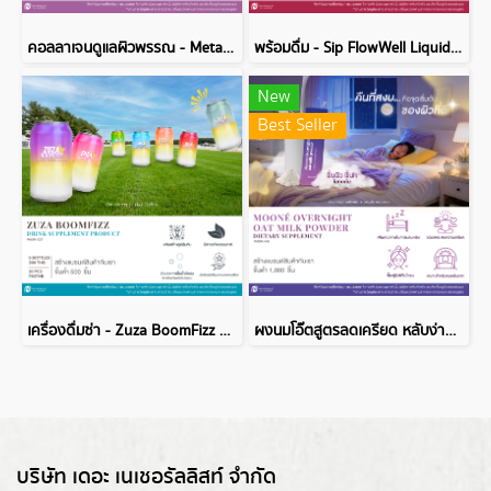
คอลลาเจนดูแลผิวพรรณ - Metabolic Glow Collagen
พร้อมดื่ม - Sip FlowWell Liquid Drink Supplement Product
New
Best Seller
เครื่องดื่มซ่า - Zuza BoomFizz Drink Supplement Product
ผงนมโอ๊ตสูตรลดเครียด หลับง่าย - Mooné Overnight oat milk powder
บริษัท เดอะ เนเชอรัลลิสท์ จำกัด