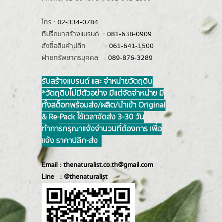
โทร :
02-334-0784
ที่ปรึกษาสร้างแบรนด์ :
081-638-0909
สั่งซื้อสินค้าปลีก :
061-641-1500
ฝ่ายทรัพยากรบุคคล :
089-876-3289
รับสร้างแบรนด์ และ จำหน่ายวัตถุดิบ
*วัตถุดิบไม่มีตัวอย่าง มีแต่จัดจำหน่าย มี
ทั้งสต็อกพร้อมส่ง/ผลิต/นำเข้า Original
& Re-Pack ใช้เวลาจัดส่ง 3-30 วัน
ทำการ กรุณาแจ้งจำนวนที่ต้องการ เพื่อ
แจ้ง ราคาปลีก-ส่ง
Email :
thenaturalist.co.th@gmail.com
Line :
@thenatur
alist