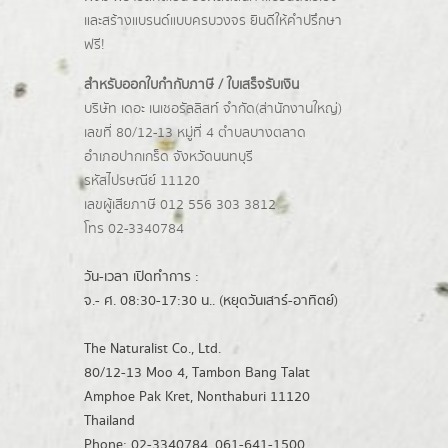
และสร้างแบรนด์แบบครบวงจร ยินดีให้คำปรึกษา
ฟรี!
สำหรับออกใบกำกับภาษี / ใบเสร็จรับเงิน
บริษัท เดอะ เนเชอรัลลิสท์ จำกัด(ส่านักงานใหญ่)
เลขที่ 80/12-13 หมู่ที่ 4 ตำบลบางตลาด
อำเภอปากเกร็ด
จังหวัดนนทบุรี
รหัสไปรษณีย์ 11120
เลขผู้เสียภาษี 012 556 303 3812
โทร 02-3340784
วัน-เวลา เปิดทำการ :
จ.- ศ. 08:30-17:30 น.. (หยุดวันเสาร์-อาทิตย์)
The Naturalist Co., Ltd.
80/12-13 Moo 4, Tambon Bang Talat
Amphoe Pak Kret, Nonthaburi 11120
Thailand
Phone: 02-3340784, 061-641-1500