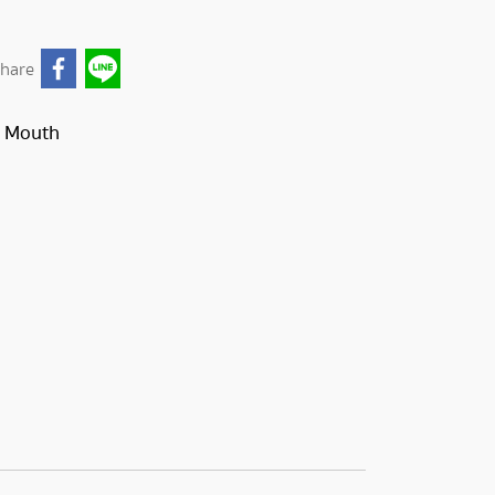
hare
& Mouth