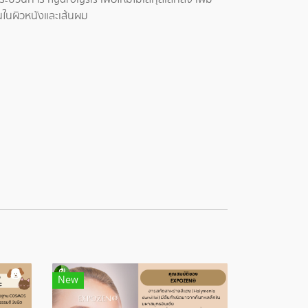
ินในผิวหนังและเส้นผม
New