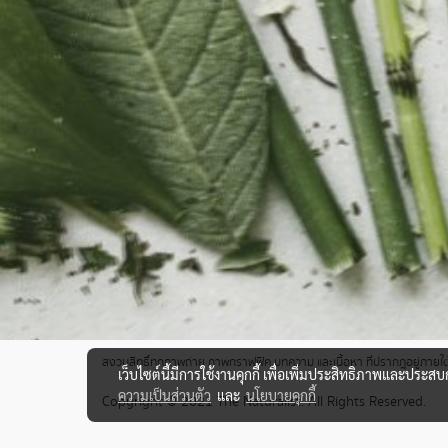
สงวนสิทธิ์ทุกภาพถ่าย ภาพกราฟฟิค บทความ และเนื้อหา ที่ปรากฎอยู่ภายใต้เ
เว็บไซต์นี้มีการใช้งานคุกกี้ เพื่อเพิ่มประสิทธิภาพและประส
ความเป็นส่วนตัว
และ
นโยบายคุกกี้
Copyright © 2021 The Naturalist. All Rights Reserved.