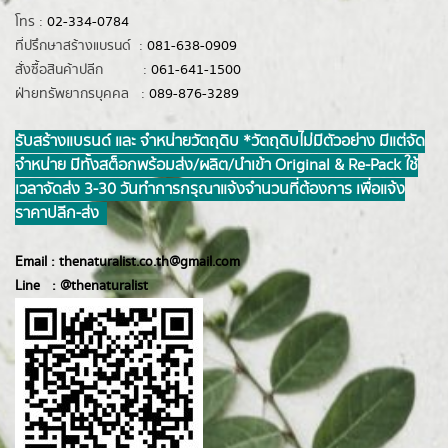
โทร :
02-334-0784
ที่ปรึกษาสร้างแบรนด์ :
081-638-0909
สั่งซื้อสินค้าปลีก :
061-641-1500
ฝ่ายทรัพยากรบุคคล :
089-876-3289
รับสร้างแบรนด์ และ จำหน่ายวัตถุดิบ *วัตถุดิบไม่มีตัวอย่าง มีแต่จัด
จำหน่าย มีทั้งสต็อกพร้อมส่ง/ผลิต/นำเข้า Original & Re-Pack ใช้
เวลาจัดส่ง 3-30 วันทำการ กรุณาแจ้งจำนวนที่ต้องการ เพื่อแจ้ง
ราคาปลีก-ส่ง
Email :
thenaturalist.co.th@gmail.com
Line :
@thenatur
alist