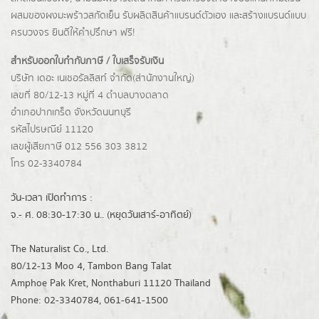
ผสมของผงมะพร้าวสกัดเย็น รับผลิตสินค้าแบรนด์ตัวเอง และสร้างแบรนด์แบบ
ครบวงจร ยินดีให้คำปรึกษา ฟรี!
สำหรับออกใบกำกับภาษี / ใบเสร็จรับเงิน
บริษัท เดอะ เนเชอรัลลิสท์ จำกัด(ส่านักงานใหญ่)
เลขที่ 80/12-13 หมู่ที่ 4 ตำบลบางตลาด
อำเภอปากเกร็ด
จังหวัดนนทบุรี
รหัสไปรษณีย์ 11120
เลขผู้เสียภาษี 012 556 303 3812
โทร 02-3340784
วัน-เวลา เปิดทำการ :
จ.- ศ. 08:30-17:30 น.. (หยุดวันเสาร์-อาทิตย์)
The Naturalist Co., Ltd.
80/12-13 Moo 4, Tambon Bang Talat
Amphoe Pak Kret, Nonthaburi 11120 Thailand
Phone: 02-3340784, 061-641-1500