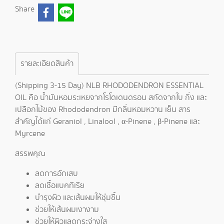
Share
รายละเอียดสินค้า
(Shipping 3-15 Day) NLB RHODODENDRON ESSENTIAL
OIL คือ น้ำมันหอมระเหยจากโรโดเดนดรอน สกัดจากใบ กิ่ง และ
เปลือกไม้ของ Rhododendron มีกลิ่นหอมหวาน เย็น สาร
สำคัญได้แก่ Geraniol , Linalool , α-Pinene , β-Pinene และ
Myrcene
สรรพคุณ
ลดการอักเสบ
ลดเชื้อแบคทีเรีย
บำรุงผิว และเส้นผมให้ชุ่มชื้น
ช่วยให้เส้นผมเงางาม
ช่วยให้ผิวแลดูกระจ่างใส