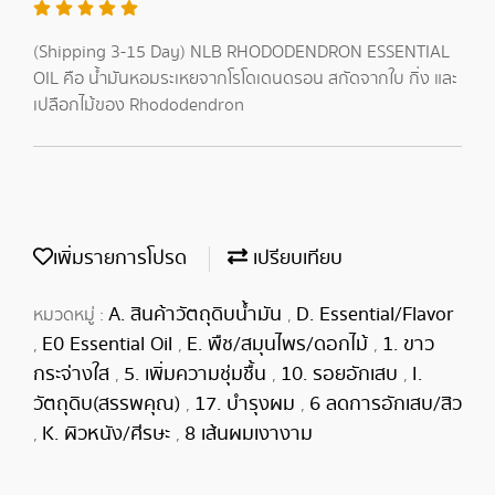
(Shipping 3-15 Day) NLB RHODODENDRON ESSENTIAL
OIL คือ น้ำมันหอมระเหยจากโรโดเดนดรอน สกัดจากใบ กิ่ง และ
เปลือกไม้ของ Rhododendron
เพิ่มรายการโปรด
เปรียบเทียบ
A. สินค้าวัตถุดิบน้ำมัน
D. Essential/Flavor
หมวดหมู่ :
,
E0 Essential Oil
E. พืช/สมุนไพร/ดอกไม้
1. ขาว
,
,
,
กระจ่างใส
5. เพิ่มความชุ่มชื้น
10. รอยอักเสบ
I.
,
,
,
วัตถุดิบ(สรรพคุณ)
17. บำรุงผม
6 ลดการอักเสบ/สิว
,
,
K. ผิวหนัง/ศีรษะ
8 เส้นผมเงางาม
,
,