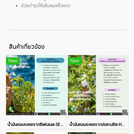
ช่วยบำรุงให้เส้นผมแข็งแรง
สินค้าเกี่ยวข้อง
New
New
น้ำมันหอมระเหยจากซีเฟนเนล-SEA FENNEL ESSENTIAL OIL
น้ำมันหอมระเหยจากฮอเทนซิส-HORTENSIS ESSENTIAL OIL