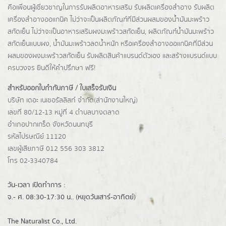
คือเพื่อนผู้เชี่ยวชาญในการรับผลิตอาหารเสริม รับผลิตเครื่องสำอาง รับผลิต
เครื่องสำอางออแกนิค ไม่ว่าจะเป็นผลิตภัณฑ์ที่มีส่วนผสมของน้ำมันมะพร้าว
สกัดเย็น ไม่ว่าจะเป็นอาหารเสริมผงมะพร้าวสกัดเย็น, ผลิตภัณฑ์น้ำมันมะพร้าว
สกัดเย็นแบบผง,
น้ำมันมะพร้าวลดน้ำหนัก
หรือเครื่องสำอางออแกนิคที่มีส่วน
ผสมของผงมะพร้าวสกัดเย็น รับผลิตสินค้าแบรนด์ตัวเอง และสร้างแบรนด์แบบ
ครบวงจร ยินดีให้คำปรึกษา ฟรี!
สำหรับออกใบกำกับภาษี / ใบเสร็จรับเงิน
บริษัท เดอะ เนเชอรัลลิสท์ จำกัด(ส่านักงานใหญ่)
เลขที่ 80/12-13 หมู่ที่ 4 ตำบลบางตลาด
อำเภอปากเกร็ด
จังหวัดนนทบุรี
รหัสไปรษณีย์ 11120
เลขผู้เสียภาษี 012 556 303 3812
โทร 02-3340784
วัน-เวลา เปิดทำการ :
จ.- ศ. 08:30-17:30 น.. (หยุดวันเสาร์-อาทิตย์)
The Naturalist Co., Ltd.