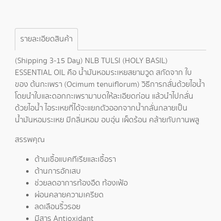
รายละเอียดสินค้า
(Shipping 3-15 Day) NLB TULSI (HOLY BASIL)
ESSENTIAL OIL คือ น้ำมันหอมระเหยสยามวูด สกัดจาก ใบ
ของ ต้นกะเพรา (Ocimum tenuiflorum) วิธีการกลั่นด้วยไอน้ำ
โดยนำใบและดอกกะเพรามาบดให้ละเอียดก่อน แล้วนำไปกลั่น
ด้วยไอน้ำ ไอระเหยที่ได้จะแยกตัวออกจากน้ำกลั่นกลายเป็น
น้ำมันหอมระเหย มีกลิ่นหอม อบอุ่น เผ็ดร้อน คล้ายกับกานพลู
สรรพคุณ
ต้านเชื้อแบคทีเรียและเชื้อรา
ต้านการอักเสบ
ช่วยลดอาการท้องอืด ท้องเฟ้อ
ผ่อนคลายความเครียด
ลดเลือนริ้วรอย
มีสาร Antioxidant