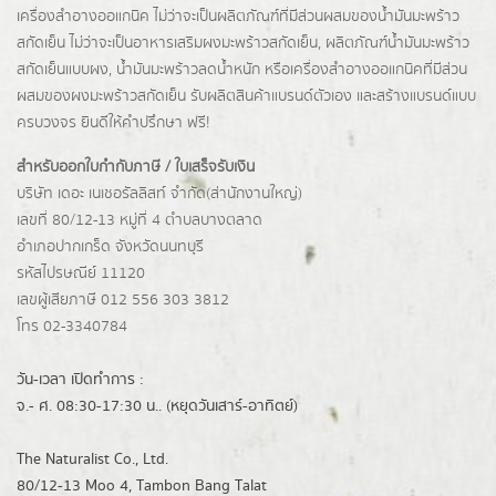
เครื่องสำอางออแกนิค ไม่ว่าจะเป็นผลิตภัณฑ์ที่มีส่วนผสมของน้ำมันมะพร้าว
สกัดเย็น ไม่ว่าจะเป็นอาหารเสริมผงมะพร้าวสกัดเย็น, ผลิตภัณฑ์น้ำมันมะพร้าว
สกัดเย็นแบบผง,
น้ำมันมะพร้าวลดน้ำหนัก
หรือเครื่องสำอางออแกนิคที่มีส่วน
ผสมของผงมะพร้าวสกัดเย็น รับผลิตสินค้าแบรนด์ตัวเอง และสร้างแบรนด์แบบ
ครบวงจร ยินดีให้คำปรึกษา ฟรี!
สำหรับออกใบกำกับภาษี / ใบเสร็จรับเงิน
บริษัท เดอะ เนเชอรัลลิสท์ จำกัด(ส่านักงานใหญ่)
เลขที่ 80/12-13 หมู่ที่ 4 ตำบลบางตลาด
อำเภอปากเกร็ด
จังหวัดนนทบุรี
รหัสไปรษณีย์ 11120
เลขผู้เสียภาษี 012 556 303 3812
โทร 02-3340784
วัน-เวลา เปิดทำการ :
จ.- ศ. 08:30-17:30 น.. (หยุดวันเสาร์-อาทิตย์)
The Naturalist Co., Ltd.
80/12-13 Moo 4, Tambon Bang Talat