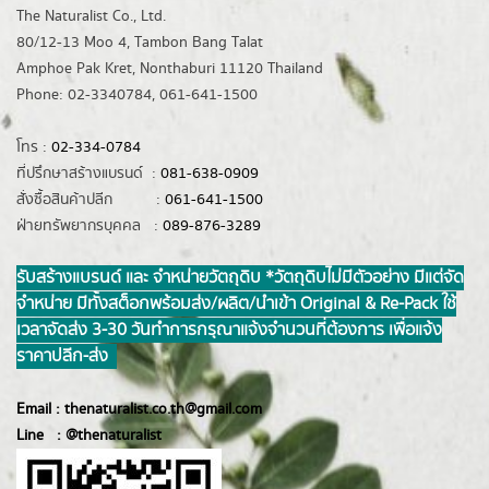
The Naturalist Co., Ltd.
80/12-13 Moo 4, Tambon Bang Talat
Amphoe Pak Kret, Nonthaburi 11120 Thailand
Phone: 02-3340784, 061-641-1500
โทร :
02-334-0784
ที่ปรึกษาสร้างแบรนด์ :
081-638-0909
สั่งซื้อสินค้าปลีก :
061-641-1500
ฝ่ายทรัพยากรบุคคล :
089-876-3289
รับสร้างแบรนด์ และ จำหน่ายวัตถุดิบ *วัตถุดิบไม่มีตัวอย่าง มีแต่จัด
จำหน่าย มีทั้งสต็อกพร้อมส่ง/ผลิต/นำเข้า Original & Re-Pack ใช้
เวลาจัดส่ง 3-30 วันทำการ กรุณาแจ้งจำนวนที่ต้องการ เพื่อแจ้ง
ราคาปลีก-ส่ง
Email :
thenaturalist.co.th@gmail.com
Line :
@thenatur
alist