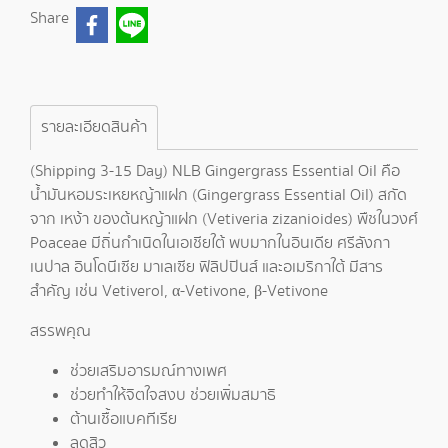
Share
รายละเอียดสินค้า
(Shipping 3-15 Day) NLB Gingergrass Essential Oil คือ
น้ำมันหอมระเหยหญ้าแฝก (Gingergrass Essential Oil) สกัด
จาก เหง้า ของต้นหญ้าแฝก (Vetiveria zizanioides) พืชในวงศ์
Poaceae มีถิ่นกำเนิดในเอเชียใต้ พบมากในอินเดีย ศรีลังกา
เนปาล อินโดนีเซีย มาเลเซีย ฟิลิปปินส์ และอเมริกาใต้ มีสาร
สำคัญ เช่น Vetiverol, α-Vetivone, β-Vetivone
สรรพคุณ
ช่วยเสริมอารมณ์ทางเพศ
ช่วยทำให้จิตใจสงบ ช่วยเพิ่มสมาธิ
ต้านเชื้อแบคทีเรีย
ลดสิว