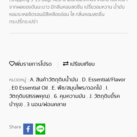
จากผลของต้นมะนาว มีกลิ่นหอมสดชื่น เปรี้ยวอมหวาน น้ำมัน
หอมระเหยซิตรอนมีสีเหลืองอ่อน ใส กลิ่นหอมสดชื่น
กระปรี้กระเปร่า
เพิ่มรายการโปรด
เปรียบเทียบ
A. สินค้าวัตถุดิบน้ำมัน
D. Essential/Flavor
หมวดหมู่ :
,
E0 Essential Oil
E. พืช/สมุนไพร/ดอกไม้
I.
,
,
,
วัตถุดิบ(สรรพคุณ)
6. คุมความมัน
J. วัตถุดิบ(โรค
,
,
บำรุง)
3 นอน/ผ่อนคลาย
,
Share