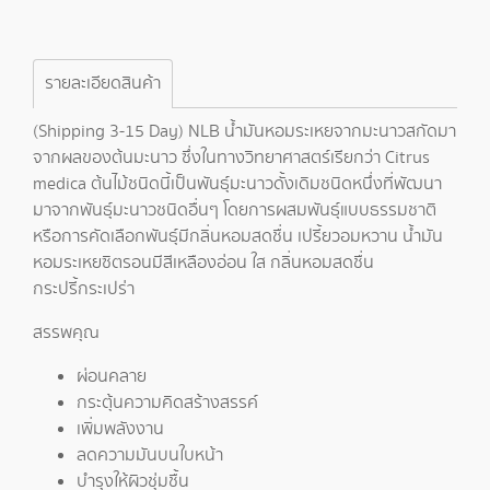
รายละเอียดสินค้า
(Shipping 3-15 Day) NLB น้ำมันหอมระเหยจากมะนาวสกัดมา
จากผลของต้นมะนาว ซึ่งในทางวิทยาศาสตร์เรียกว่า Citrus
medica ต้นไม้ชนิดนี้เป็นพันธุ์มะนาวดั้งเดิมชนิดหนึ่งที่พัฒนา
มาจากพันธุ์มะนาวชนิดอื่นๆ โดยการผสมพันธุ์แบบธรรมชาติ
หรือการคัดเลือกพันธุ์มีกลิ่นหอมสดชื่น เปรี้ยวอมหวาน น้ำมัน
หอมระเหยซิตรอนมีสีเหลืองอ่อน ใส กลิ่นหอมสดชื่น
กระปรี้กระเปร่า
สรรพคุณ
ผ่อนคลาย
กระตุ้นความคิดสร้างสรรค์
เพิ่มพลังงาน
ลดความมันบนใบหน้า
บำรุงให้ผิวชุ่มชื้น