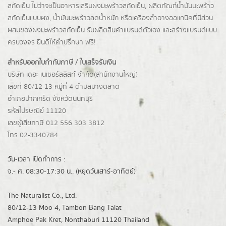
สกัดเย็น ไม่ว่าจะเป็นอาหารเสริมผงมะพร้าวสกัดเย็น, ผลิตภัณฑ์น้ำมันมะพร้าว
สกัดเย็นแบบผง,
น้ำมันมะพร้าวลดน้ำหนัก
หรือเครื่องสำอางออแกนิคที่มีส่วน
ผสมของผงมะพร้าวสกัดเย็น รับผลิตสินค้าแบรนด์ตัวเอง และสร้างแบรนด์แบบ
ครบวงจร ยินดีให้คำปรึกษา ฟรี!
สำหรับออกใบกำกับภาษี / ใบเสร็จรับเงิน
บริษัท เดอะ เนเชอรัลลิสท์ จำกัด(ส่านักงานใหญ่)
เลขที่ 80/12-13 หมู่ที่ 4 ตำบลบางตลาด
อำเภอปากเกร็ด
จังหวัดนนทบุรี
รหัสไปรษณีย์ 11120
เลขผู้เสียภาษี 012 556 303 3812
โทร 02-3340784
วัน-เวลา เปิดทำการ :
จ.- ศ. 08:30-17:30 น.. (หยุดวันเสาร์-อาทิตย์)
The Naturalist Co., Ltd.
80/12-13 Moo 4, Tambon Bang Talat
Amphoe Pak Kret, Nonthaburi 11120 Thailand