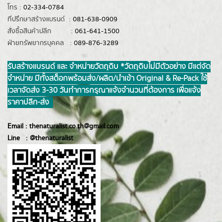
โทร :
02-334-0784
ที่ปรึกษาสร้างแบรนด์ :
081-638-0909
สั่งซื้อสินค้าปลีก :
061-641-1500
ฝ่ายทรัพยากรบุคคล :
089-876-3289
รับสร้างแบรนด์ และ จำหน่ายวัตถุดิบ *วัตถุดิบไม่มีตัวอย่าง มีแต่จัด
จำหน่าย มีทั้งสต็อกพร้อมส่ง/ผลิต/นำเข้า Original & Re-Pack ใช้
เวลาจัดส่ง 3-30 วันทำการ กรุณาแจ้งจำนวนที่ต้องการ เพื่อแจ้ง
ราคาปลีก-ส่ง
Email :
thenaturalist.co.th@gmail.com
Line :
@thenatur
alist