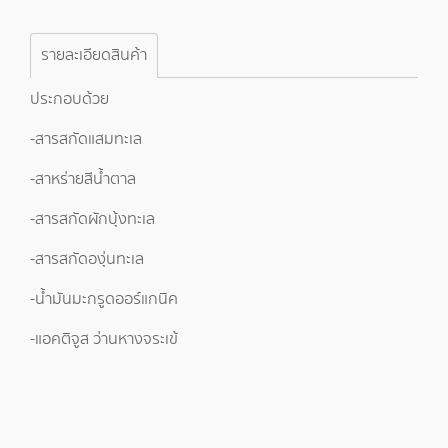
รายละเอียดสินค้า
ประกอบด้วย
-สารสกัดแสมทะเล
-สาหร่ายสีน้ำตาล
-สารสกัดผักบุ้งทะเล
-สารสกัดองุ่นทะเล
-น้ำมันมะกรูดออร์แกนิค
-แอคติจูส ว่านหางจระเข้