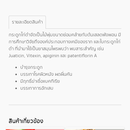
รายละเอียดสินค้า
กระดูกไก่ดำจัดเป็นไม้พุ่มขนาดย่อมคล้ายกับต้นเสลดพังพอน มี
การศึกษาวิจัยถึงองค์ประกอบทางเคมีของราก และใบกระดูกไก่
ดำ ที่นำมาใช้เป็นยาสมุนไพรพบว่า พบสาระสำคัญ เช่น
Juaticin, Vitexin, apiginin และ patentiflorin A
บำรุงกระดูก
บรรเทาโรคผิวหนัง ผดผื่นคัน
มีฤทธิ์ฆ่าเชื้อแบคทีเรีย
บรรเทาการอักเสบ
สินค้าเกี่ยวข้อง