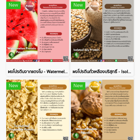
New
New
ผงโปรตีนจากแตงโม - Watermelon Protein Powder
ผงโปรตีนถั่วเหลืองบริสุทธิ์ - Isolated Soy Protein
New
New