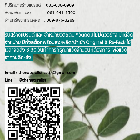
ที่ปรึกษาสร้างแบรนด์ :
081-638-0909
สั่งซื้อสินค้าปลีก :
061-641-1500
ฝ่ายทรัพยากรบุคคล :
089-876-3289
รับสร้างแบรนด์ และ จำหน่ายวัตถุดิบ *วัตถุดิบไม่มีตัวอย่าง มีแต่จัด
จำหน่าย มีทั้งสต็อกพร้อมส่ง/ผลิต/นำเข้า Original & Re-Pack ใช้
เวลาจัดส่ง 3-30 วันทำการ กรุณาแจ้งจำนวนที่ต้องการ เพื่อแจ้ง
ราคาปลีก-ส่ง
Email :
thenaturalist.co.th@gmail.com
Line :
@thenatur
alist