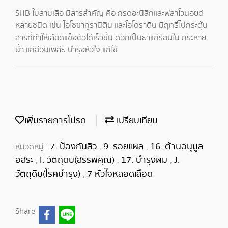
SHB ใบสาบเสือ มีสารสำคัญ คือ กรดอะนิสิกและฟลาโวนอยด์
หลายชนิด เช่น ไอโซซากูรานิติน และโอโดราติน มีฤทธิ์ไปกระตุ้น
สารที่ทำให้เลือดแข็งตัวได้เร็วขึ้น ดอกเป็นยาแก้ร้อนใน กระหาย
น้ำ แก้อ่อนเพลีย บำรุงหัวใจ แก้ไข้
เพิ่มรายการโปรด
เปรียบเทียบ
7. ป้องกันสิว
9. รอยแผล
16. ต้านอนุมูล
หมวดหมู่ :
,
,
อิสระ
I. วัตถุดิบ(สรรพคุณ)
17. บำรุงผม
J.
,
,
,
วัตถุดิบ(โรคบำรุง)
7 หัวใจหลอดเลือด
,
Share