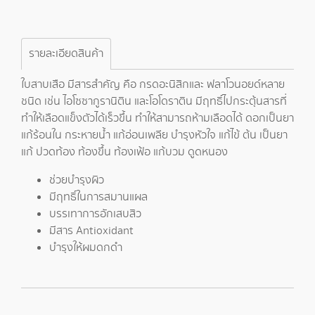
รายละเอียดสินค้า
ใบสาบเสือ มีสารสำคัญ คือ กรดอะนิสิกและ ฟลาโวนอยด์หลาย
ชนิด เช่น ไอโซซากูรานิติน และโอโดราติน มีฤทธิ์ไปกระตุ้นสารที่
ทำให้เลือดแข็งตัวได้เร็วขึ้น ทำให้สามารถห้ามเลือดได้ ดอกเป็นยา
แก้ร้อนใน กระหายน้ำ แก้อ่อนเพลีย บำรุงหัวใจ แก้ไข้ ต้น เป็นยา
แก้ ปวดท้อง ท้องขึ้น ท้องเฟ้อ แก้บวม ดูดหนอง
ช่วยบำรุงผิว
มีฤทธิ์ในการสมานแผล
บรรเทาการอักเสบสิว
มีสาร Antioxidant
บำรุงให้ผมดกดำ