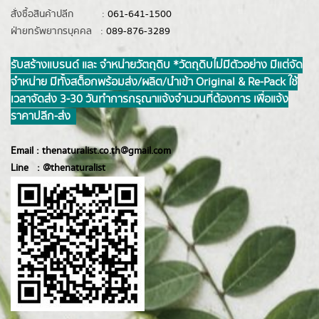
สั่งซื้อสินค้าปลีก :
061-641-1500
ฝ่ายทรัพยากรบุคคล :
089-876-3289
รับสร้างแบรนด์ และ จำหน่ายวัตถุดิบ *วัตถุดิบไม่มีตัวอย่าง มีแต่จัด
จำหน่าย มีทั้งสต็อกพร้อมส่ง/ผลิต/นำเข้า Original & Re-Pack ใช้
เวลาจัดส่ง 3-30 วันทำการ กรุณาแจ้งจำนวนที่ต้องการ เพื่อแจ้ง
ราคาปลีก-ส่ง
Email :
thenaturalist.co.th@gmail.com
Line :
@thenatur
alist