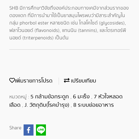
SHB มีการศึกษาวิจัยถึงองค์ประกอบทางเคมีจากส่วนรากของ
ตองแตก ที่มีการนำมาใช้เป็นยาสมุนไพรพบว่ามีสาระสำคัญใน
กลุ่ม phorbol ester หลายชนิด เช่น ไกลโคไซด์ (glycosides),
ฟลาโวนอยด์ (flavonoids), แทนนิน (tannins), และไตรเทอร์พี
นอยด์ (triterpenoids) เป็นต้น
เพิ่มรายการโปรด
เปรียบเทียบ
5 กล้ามข้อกระดูก
6 มะเร็ง
7 หัวใจหลอด
หมวดหมู่ :
,
,
เลือด
J. วัตถุดิบ(โรคบำรุง)
8 ระบบย่อยอาหาร
,
,
Share