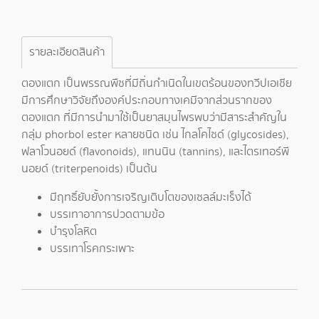
รายละเอียดสินค้า
ตองแตก เป็นพรรณพืชที่มีถิ่นกำเนิดในเขตร้อนของทวีปเอเชีย
มีการศึกษาวิจัยถึงองค์ประกอบทางเคมีจากส่วนรากของ
ตองแตก ที่มีการนำมาใช้เป็นยาสมุนไพรพบว่ามีสาระสำคัญใน
กลุ่ม phorbol ester หลายชนิด เช่น ไกลโคไซด์ (glycosides),
ฟลาโวนอยด์ (flavonoids), แทนนิน (tannins), และไตรเทอร์พี
นอยด์ (triterpenoids) เป็นต้น
มีฤทธิ์ยับยั้งการเจริญเติบโตของเซลล์มะเร็งได้
บรรเทาอาการปวดตามข้อ
บำรุงโลหิต
บรรเทาโรคกระเพาะ