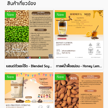
สินค้าเกี่ยวข้อง
New
New
เบลนด์ถั่วและโอ๊ต - Blended Soy + Pea + Oat Protein
กาแฟน้ำผึ้งเลม่อน - Honey Lemon Coffee for Body
New
New