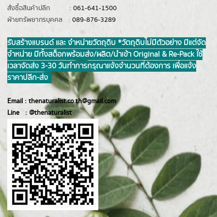
สั่งซื้อสินค้าปลีก :
061-641-1500
ฝ่ายทรัพยากรบุคคล :
089-876-3289
รับสร้างแบรนด์ และ จำหน่ายวัตถุดิบ *วัตถุดิบไม่มีตัวอย่าง มีแต่จัด
จำหน่าย มีทั้งสต็อกพร้อมส่ง/ผลิต/นำเข้า Original & Re-Pack ใช้
เวลาจัดส่ง 3-30 วันทำการ กรุณาแจ้งจำนวนที่ต้องการ เพื่อแจ้ง
ราคาปลีก-ส่ง
Email :
thenaturalist.co.th@gmail.com
Line :
@thenatur
alist