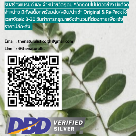
รับสร้างแบรนด์ และ จำหน่ายวัตถุดิบ *วัตถุดิบไม่มีตัวอย่าง มีแต่จัด
จำหน่าย มีทั้งสต็อกพร้อมส่ง/ผลิต/นำเข้า Original & Re-Pack ใช้
เวลาจัดส่ง 3-30 วันทำการ กรุณาแจ้งจำนวนที่ต้องการ เพื่อแจ้ง
ราคาปลีก-ส่ง
Email :
thenaturalist.co.th@gmail.com
Line :
@thenatur
alist