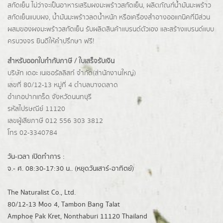
สกัดเย็น ไม่ว่าจะเป็นอาหารเสริมผงมะพร้าวสกัดเย็น, ผลิตภัณฑ์น้ำมันมะพร้าว
สกัดเย็นแบบผง,
น้ำมันมะพร้าวลดน้ำหนัก
หรือเครื่องสำอางออแกนิคที่มีส่วน
ผสมของผงมะพร้าวสกัดเย็น รับผลิตสินค้าแบรนด์ตัวเอง และสร้างแบรนด์แบบ
ครบวงจร ยินดีให้คำปรึกษา ฟรี!
สำหรับออกใบกำกับภาษี / ใบเสร็จรับเงิน
บริษัท เดอะ เนเชอรัลลิสท์ จำกัด(ส่านักงานใหญ่)
เลขที่ 80/12-13 หมู่ที่ 4 ตำบลบางตลาด
อำเภอปากเกร็ด
จังหวัดนนทบุรี
รหัสไปรษณีย์ 11120
เลขผู้เสียภาษี 012 556 303 3812
โทร 02-3340784
วัน-เวลา เปิดทำการ :
จ.- ศ. 08:30-17:30 น.. (หยุดวันเสาร์-อาทิตย์)
The Naturalist Co., Ltd.
80/12-13 Moo 4, Tambon Bang Talat
Amphoe Pak Kret, Nonthaburi 11120 Thailand