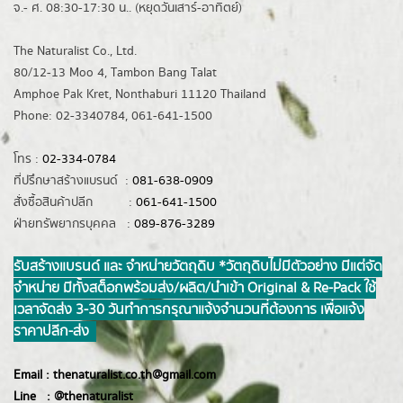
จ.- ศ. 08:30-17:30 น.. (หยุดวันเสาร์-อาทิตย์)
The Naturalist Co., Ltd.
80/12-13 Moo 4, Tambon Bang Talat
Amphoe Pak Kret, Nonthaburi 11120 Thailand
Phone: 02-3340784, 061-641-1500
โทร :
02-334-0784
ที่ปรึกษาสร้างแบรนด์ :
081-638-0909
สั่งซื้อสินค้าปลีก :
061-641-1500
ฝ่ายทรัพยากรบุคคล :
089-876-3289
รับสร้างแบรนด์ และ จำหน่ายวัตถุดิบ *วัตถุดิบไม่มีตัวอย่าง มีแต่จัด
จำหน่าย มีทั้งสต็อกพร้อมส่ง/ผลิต/นำเข้า Original & Re-Pack ใช้
เวลาจัดส่ง 3-30 วันทำการ กรุณาแจ้งจำนวนที่ต้องการ เพื่อแจ้ง
ราคาปลีก-ส่ง
Email :
thenaturalist.co.th@gmail.com
Line :
@thenatur
alist