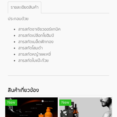
รายละเอียดสินค้า
ประกอบด้วย
สารสกัดชาเขียวออร์แกนิค
สารสกัดเปลือกโยฮิมบี
สารสกัดเมล็ดฟักทอง
สารสกัดโสมดำ
สารสกัดหญ้าแพะหงี่
สารสกัดใบแป๊ะก๊วย
สินค้าเกี่ยวข้อง
New
New