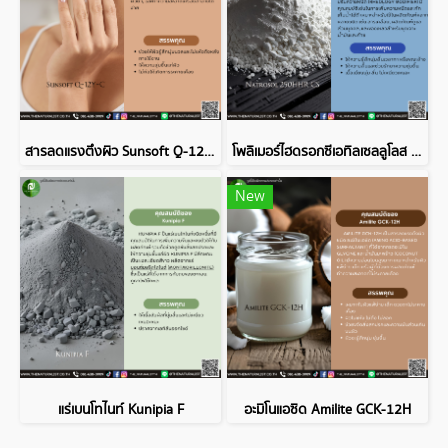
สารลดแรงตึงผิว Sunsoft Q-12Y-C
โพลิเมอร์ไฮดรอกซีเอทิลเซลลูโลส Natrosol 250HHR CS
New
แร่เบนโทไนท์ Kunipia F
อะมิโนแอซิด Amilite GCK-12H