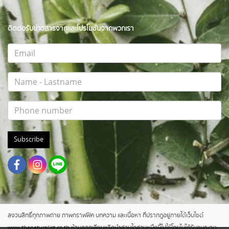
ติดต่อรับข่าวสารจากและโปรโมชั่นจากพวกเรา
Subscribe
สงวนสิทธิ์ทุกภาพถ่าย ภาพกราฟฟิค บทความ และเนื้อหา ที่ปรากฎอยู่ภายใต้เว็บไซต์
www.thenaturalist.co.th ห้ามลอกเลียนหรือนำส่วนใดส่วนหนึ่งนี้ไปใช้โดยไม่ได้รับอนุญาต