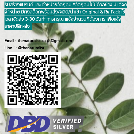
รับสร้างแบรนด์ และ จำหน่ายวัตถุดิบ *วัตถุดิบไม่มีตัวอย่าง มีแต่จัด
จำหน่าย มีทั้งสต็อกพร้อมส่ง/ผลิต/นำเข้า Original & Re-Pack ใช้
เวลาจัดส่ง 3-30 วันทำการ กรุณาแจ้งจำนวนที่ต้องการ เพื่อแจ้ง
ราคาปลีก-ส่ง
Email :
thenaturalist.co.th@gmail.com
Line :
@thenatur
alist