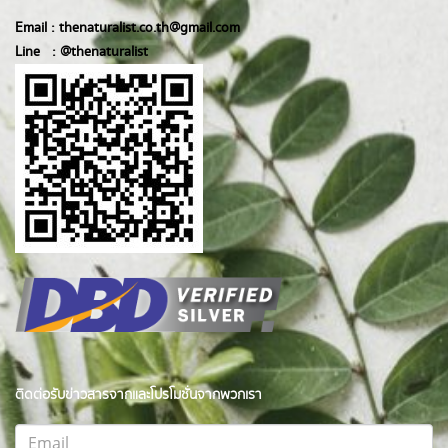
Email :
thenaturalist.co.th@gmail.com
Line :
@thenatur
alist
ติดต่อรับข่าวสารจากและโปรโมชั่นจากพวกเรา