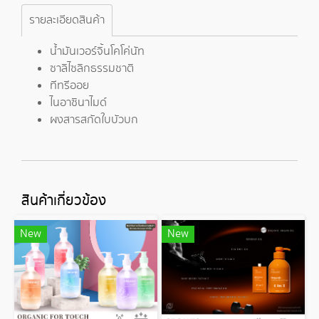
รายละเอียดสินค้า
น้ำมันเวอร์จิ้นโคโค่นัท
ซาลิไซลิกธรรมชาติ
ทีทรีออย
ไนอาซินาไมด์
ผงสารสกัดใบบัวบก
สินค้าเกี่ยวข้อง
New
New