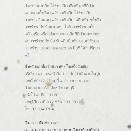
สำอางออแกนิค ไม่ว่าจะเป็นผลิตภัณฑ์ที่มีส่วน
ผสมของน้ำมันมะพร้าวสกัดเย็น ไม่ว่าจะเป็น
อาหารเสริมผงมะพร้าวสกัดเย็น, ผลิตภัณฑ์น้ำมัน
มะพร้าวสกัดเย็นแบบผง,
น้ำมันมะพร้าวลดน้ำ
หนัก
หรือเครื่องสำอางออแกนิคที่มีส่วนผสมของ
ผงมะพร้าวสกัดเย็น รับผลิตสินค้าแบรนด์ตัวเอง
และสร้างแบรนด์แบบครบวงจร ยินดีให้คำปรึกษา
ฟรี!
สำหรับออกใบกำกับภาษี / ใบเสร็จรับเงิน
บริษัท เดอะ เนเชอรัลลิสท์ จำกัด(ส่านักงานใหญ่)
เลขที่ 80/12-13 หมู่ที่ 4 ตำบลบางตลาด
อำเภอปากเกร็ด
จังหวัดนนทบุรี
รหัสไปรษณีย์ 11120
เลขผู้เสียภาษี 012 556 303 3812
โทร 02-3340784
วัน-เวลา เปิดทำการ :
จ.- ศ. 08:30-17:30 น.. (หยุดวันเสาร์-อาทิตย์)