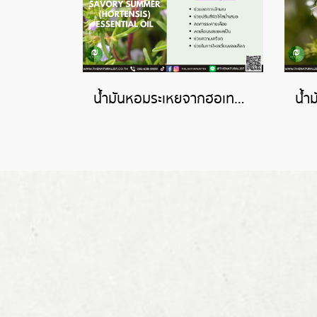
น้ำมันหอมระเหยจากฮอเทนซิส-HORTENSIS ESSENTIAL OIL