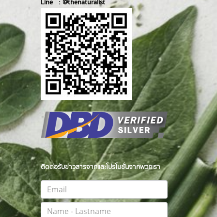
Line :
@thenatur
alist
ติดต่อรับข่าวสารจากและโปรโมชั่นจากพวกเรา