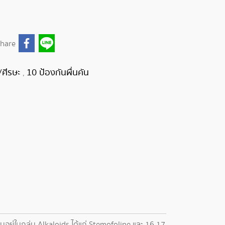
hare
/ศีรษะ
10 ป้องกันผื่นคัน
,
ยู่ในกลุ่ม Alkaloids ได้แก่ Stemofoline และ 16 17