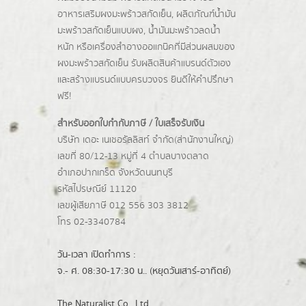
อาหารเสริมผงมะพร้าวสกัดเย็น, ผลิตภัณฑ์น้ำมัน
มะพร้าวสกัดเย็นแบบผง,
น้ำมันมะพร้าวลดน้ำ
หนัก
หรือเครื่องสำอางออแกนิคที่มีส่วนผสมของ
ผงมะพร้าวสกัดเย็น รับผลิตสินค้าแบรนด์ตัวเอง
และสร้างแบรนด์แบบครบวงจร ยินดีให้คำปรึกษา
ฟรี!
สำหรับออกใบกำกับภาษี / ใบเสร็จรับเงิน
บริษัท เดอะ เนเชอรัลลิสท์ จำกัด(ส่านักงานใหญ่)
เลขที่ 80/12-13 หมู่ที่ 4 ตำบลบางตลาด
อำเภอปากเกร็ด
จังหวัดนนทบุรี
รหัสไปรษณีย์ 11120
เลขผู้เสียภาษี 012 556 303 3812
โทร 02-3340784
วัน-เวลา เปิดทำการ :
จ.- ศ. 08:30-17:30 น.. (หยุดวันเสาร์-อาทิตย์)
The Naturalist Co., Ltd.