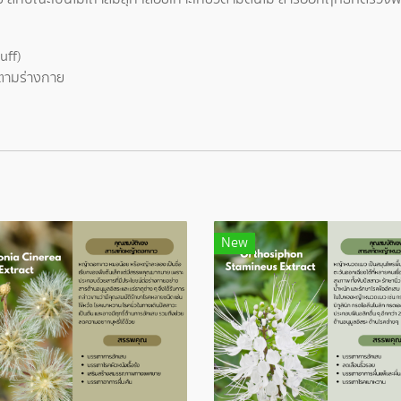
uff)
นตามร่างกาย
New