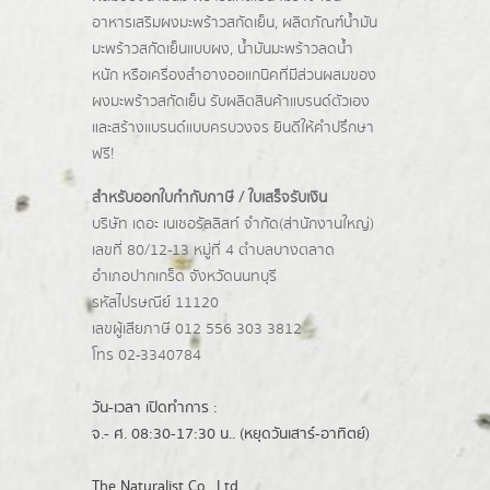
อาหารเสริมผงมะพร้าวสกัดเย็น, ผลิตภัณฑ์น้ำมัน
มะพร้าวสกัดเย็นแบบผง,
น้ำมันมะพร้าวลดน้ำ
หนัก
หรือเครื่องสำอางออแกนิคที่มีส่วนผสมของ
ผงมะพร้าวสกัดเย็น รับผลิตสินค้าแบรนด์ตัวเอง
และสร้างแบรนด์แบบครบวงจร ยินดีให้คำปรึกษา
ฟรี!
สำหรับออกใบกำกับภาษี / ใบเสร็จรับเงิน
บริษัท เดอะ เนเชอรัลลิสท์ จำกัด(ส่านักงานใหญ่)
เลขที่ 80/12-13 หมู่ที่ 4 ตำบลบางตลาด
อำเภอปากเกร็ด
จังหวัดนนทบุรี
รหัสไปรษณีย์ 11120
เลขผู้เสียภาษี 012 556 303 3812
โทร 02-3340784
วัน-เวลา เปิดทำการ :
จ.- ศ. 08:30-17:30 น.. (หยุดวันเสาร์-อาทิตย์)
The Naturalist Co., Ltd.