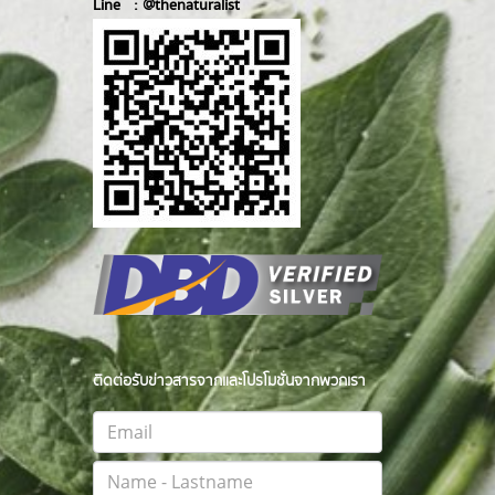
Line :
@thenatur
alist
ติดต่อรับข่าวสารจากและโปรโมชั่นจากพวกเรา