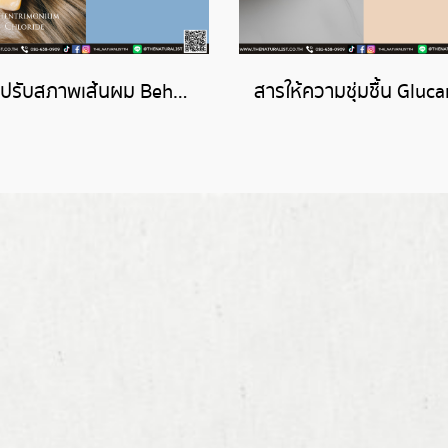
สารปรับสภาพเส้นผม Behentrimonium Chloride