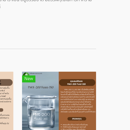
ี
New