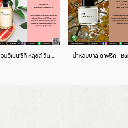
น้ำหอมอิเมน'ซิที หลุยส์ วิตตองL'IMMENSITE (LOUIS VUITTON )