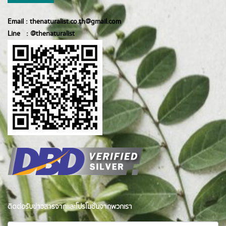
Email :
thenaturalist.co.th@gmail.com
Line :
@thenatur
alist
ติดต่อรับข่าวสารจากและโปรโมชั่นจากพวกเรา