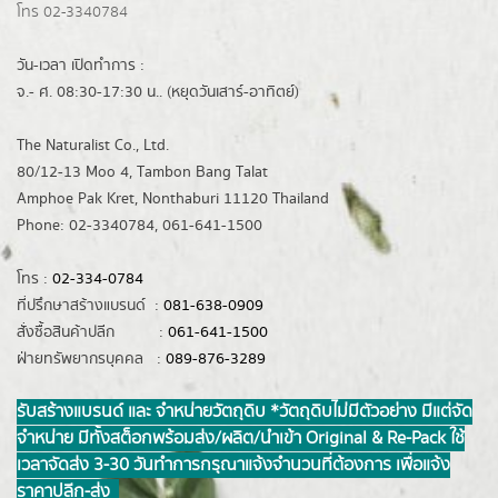
โทร 02-3340784
วัน-เวลา เปิดทำการ :
จ.- ศ. 08:30-17:30 น.. (หยุดวันเสาร์-อาทิตย์)
The Naturalist Co., Ltd.
80/12-13 Moo 4, Tambon Bang Talat
Amphoe Pak Kret, Nonthaburi 11120 Thailand
Phone: 02-3340784, 061-641-1500
โทร :
02-334-0784
ที่ปรึกษาสร้างแบรนด์ :
081-638-0909
สั่งซื้อสินค้าปลีก :
061-641-1500
ฝ่ายทรัพยากรบุคคล :
089-876-3289
รับสร้างแบรนด์ และ จำหน่ายวัตถุดิบ *วัตถุดิบไม่มีตัวอย่าง มีแต่จัด
จำหน่าย มีทั้งสต็อกพร้อมส่ง/ผลิต/นำเข้า Original & Re-Pack ใช้
เวลาจัดส่ง 3-30 วันทำการ กรุณาแจ้งจำนวนที่ต้องการ เพื่อแจ้ง
ราคาปลีก-ส่ง