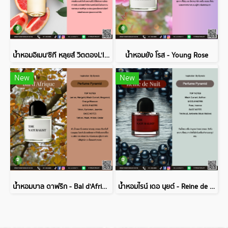
น้ำหอมอิเมน'ซิที หลุยส์ วิตตองL'IMMENSITE (LOUIS VUITTON )
น้ำหอมยัง โรส - Young Rose
New
New
น้ำหอมบาล ดาฟริก - Bal d'Afrique
น้ำหอมไรน์ เดอ นุยต์ - Reine de Nuit