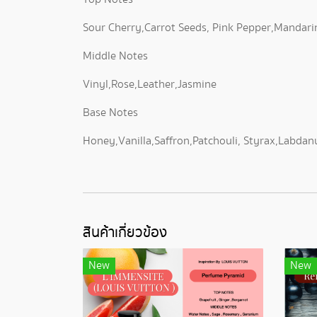
Sour Cherry,Carrot Seeds, Pink Pepper,Mandar
Middle Notes
Vinyl,Rose,Leather,Jasmine
Base Notes
Honey,Vanilla,Saffron,Patchouli, Styrax,Labda
สินค้าเกี่ยวข้อง
New
New