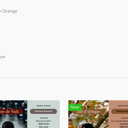
in Orange
num
New