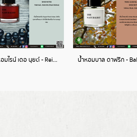
น้ำหอมไรน์ เดอ นุยต์ - Reine de Nuit