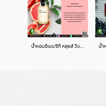
น้ำหอมอิเมน'ซิที หลุยส์ วิตตองL'IMMENSITE (LOUIS VUITTON )