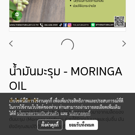
น้ำมันมะรุม - MORINGA
OIL
เว็บไซต์นี้มีการใช้งานคุกกี้ เพื่อเพิ่มประสิทธิภาพและประสบการณ์ที่ดี
ในการใช้งานเว็บไซต์ของท่าน ท่านสามารถอ่านรายละเอียดเพิ่มเติม
(Shipping 3-15 Day) NLB น้ำมันมะรุม สกัดมาจากเมล็ดของ
ได้ที่
นโยบายความเป็นส่วนตัว
และ
นโยบายคุกกี้
ต้นมะรุม (Moringa oleifera) ช่วยให้ผิวดูนุ่มนวลและชุ่มชื้น มัน
ตั้งค่าคุกกี้
ยอมรับทั้งหมด
ยังมีคุณสมบัติต้านเชื้อราและต้านการอักเสบ