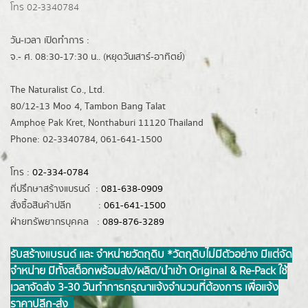
โทร 02-3340784
วัน-เวลา เปิดทำการ :
จ.- ศ. 08:30-17:30 น.. (หยุดวันเสาร์-อาทิตย์)
The Naturalist Co., Ltd.
80/12-13 Moo 4, Tambon Bang Talat
Amphoe Pak Kret, Nonthaburi 11120 Thailand
Phone: 02-3340784, 061-641-1500
โทร :
02-334-0784
ที่ปรึกษาสร้างแบรนด์ :
081-638-0909
สั่งซื้อสินค้าปลีก :
061-641-1500
ฝ่ายทรัพยากรบุคคล :
089-876-3289
รับสร้างแบรนด์ และ จำหน่ายวัตถุดิบ *วัตถุดิบไม่มีตัวอย่าง มีแต่จัด
จำหน่าย มีทั้งสต็อกพร้อมส่ง/ผลิต/นำเข้า Original & Re-Pack ใช้
เวลาจัดส่ง 3-30 วันทำการ กรุณาแจ้งจำนวนที่ต้องการ เพื่อแจ้ง
ราคาปลีก-ส่ง