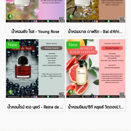
น้ำหอมยัง โรส - Young Rose
น้ำหอมบาล ดาฟริก - Bal d'Afrique
New
New
น้ำหอมไรน์ เดอ นุยต์ - Reine de Nuit
น้ำหอมอิเมน'ซิที หลุยส์ วิตตองL'IMMENSITE (LOUIS VUITTON )