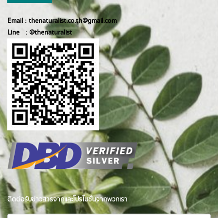
Email :
thenaturalist.co.th@gmail.com
Line :
@thenatur
alist
ติดต่อรับข่าวสารจากและโปรโมชั่นจากพวกเรา