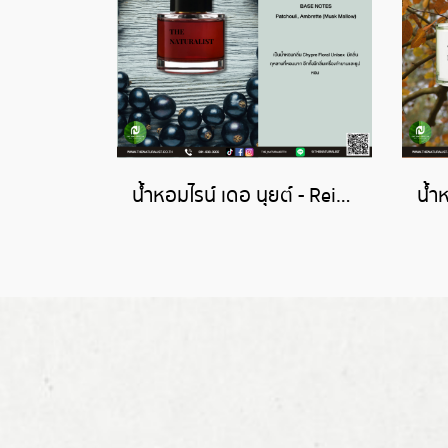
น้ำหอมไรน์ เดอ นุยต์ - Reine de Nuit