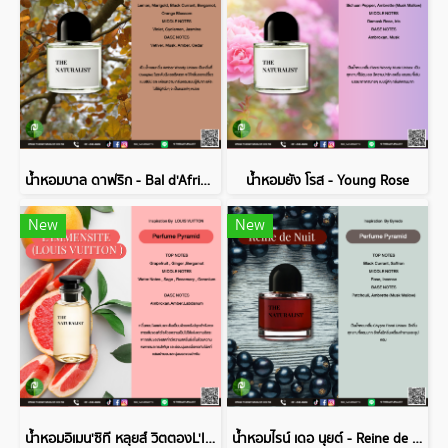
น้ำหอมบาล ดาฟริก - Bal d'Afrique
น้ำหอมยัง โรส - Young Rose
New
New
น้ำหอมอิเมน'ซิที หลุยส์ วิตตองL'IMMENSITE (LOUIS VUITTON )
น้ำหอมไรน์ เดอ นุยต์ - Reine de Nuit