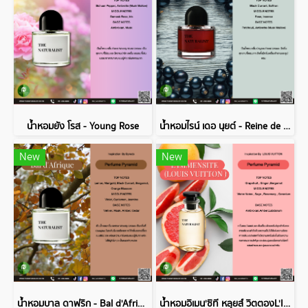
น้ำหอมยัง โรส - Young Rose
น้ำหอมไรน์ เดอ นุยต์ - Reine de Nuit
New
New
น้ำหอมบาล ดาฟริก - Bal d'Afrique
น้ำหอมอิเมน'ซิที หลุยส์ วิตตองL'IMMENSITE (LOUIS VUITTON )