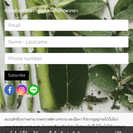
ติดต่อรับข่าวสารจากและโปรโมชั่นจากพวกเรา
Subscribe
สงวนสิทธิ์ทุกภาพถ่าย ภาพกราฟฟิค บทความ และเนื้อหา ที่ปรากฎอยู่ภายใต้เว็บไซต์
www.thenaturalist.co.th ห้ามลอกเลียนหรือนำส่วนใดส่วนหนึ่งนี้ไปใช้โดยไม่ได้รับอนุญาต