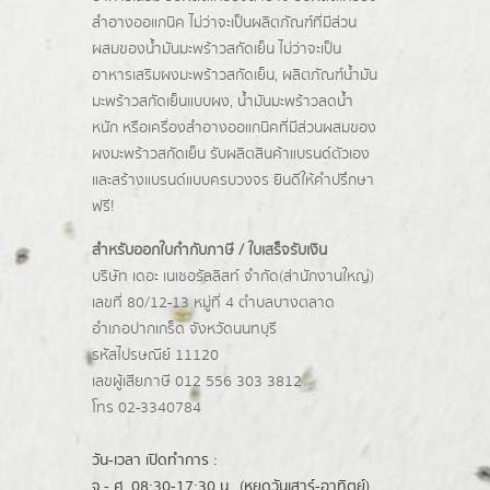
สำอางออแกนิค ไม่ว่าจะเป็นผลิตภัณฑ์ที่มีส่วน
ผสมของน้ำมันมะพร้าวสกัดเย็น ไม่ว่าจะเป็น
อาหารเสริมผงมะพร้าวสกัดเย็น, ผลิตภัณฑ์น้ำมัน
มะพร้าวสกัดเย็นแบบผง,
น้ำมันมะพร้าวลดน้ำ
หนัก
หรือเครื่องสำอางออแกนิคที่มีส่วนผสมของ
ผงมะพร้าวสกัดเย็น รับผลิตสินค้าแบรนด์ตัวเอง
และสร้างแบรนด์แบบครบวงจร ยินดีให้คำปรึกษา
ฟรี!
สำหรับออกใบกำกับภาษี / ใบเสร็จรับเงิน
บริษัท เดอะ เนเชอรัลลิสท์ จำกัด(ส่านักงานใหญ่)
เลขที่ 80/12-13 หมู่ที่ 4 ตำบลบางตลาด
อำเภอปากเกร็ด
จังหวัดนนทบุรี
รหัสไปรษณีย์ 11120
เลขผู้เสียภาษี 012 556 303 3812
โทร 02-3340784
วัน-เวลา เปิดทำการ :
จ.- ศ. 08:30-17:30 น.. (หยุดวันเสาร์-อาทิตย์)