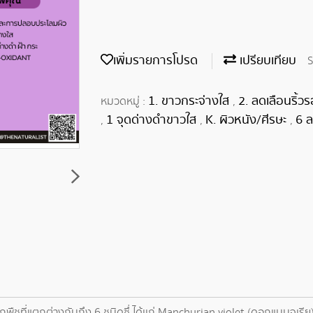
เพิ่มรายการโปรด
เปรียบเทียบ
S
1. ขาวกระจ่างใส
2. ลดเลือนริ้ว
หมวดหมู่ :
,
1 จุดด่างดำขาวใส
K. ผิวหนัง/ศีรษะ
6 ล
,
,
,
ชที่แตกต่างกันถึง 6 ชนิดซึ่ ได้เเก่ Manchurian violet (ดอกแมนจูเรีย