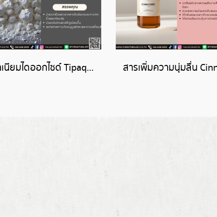
ไทเทเนียมไดออกไซด์ Tipaque CR50