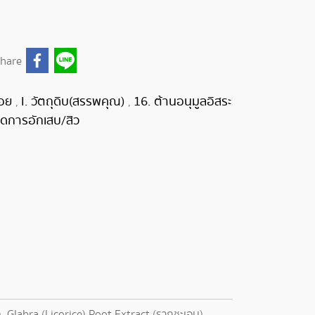
hare
รอย
I. วัตถุดิบ(สรรพคุณ)
16. ต้านอนุมูลอิสระ
,
,
ดการอักเสบ/สิว
), Glabra (Licorice) Root Extract (รากชะเอม),