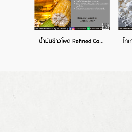
น้ำมันข้าวโพด Refined Corn Oil Golden Drop