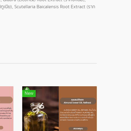
ูเนีย), Scutellaria Baicalensis Root Extract (ราก
New