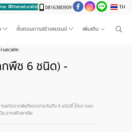
TH
ine: @thenaturalis
t
0816380909
รา
ขั้นตอนการสร้างแบรนด์
เพิ่มเติม
Truecalm
กพืช 6 ชนิด) -
กัดจากพืชที่แตกต่างกันถึง 6 ชนิดซึ่ ได้เเก่ ดอก
นีย,รากสคิวลาเลีย